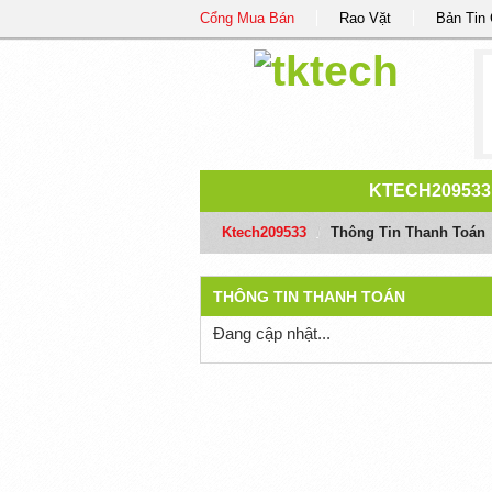
Cổng Mua Bán
Rao Vặt
Bản Tin
KTECH209533
Ktech209533
/
Thông Tin Thanh Toán
THÔNG TIN THANH TOÁN
Đang cập nhật...