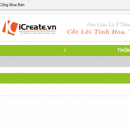
 Cổng Mua Bán
/
THÔN