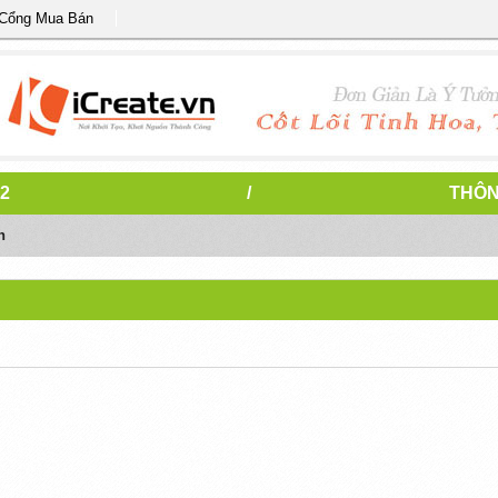
 Cổng Mua Bán
2
/
THÔN
n