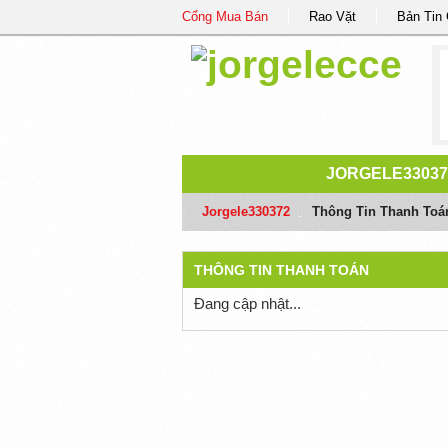
Cổng Mua Bán
Rao Vặt
Bản Tin
JORGELE33037
Jorgele330372
/
Thông Tin Thanh Toá
THÔNG TIN THANH TOÁN
Đang cập nhật...