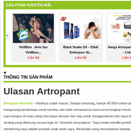
SẢN PHẨM KHUYẾN MÃI
VirilBlue :Avis Sur
Black Snake Oil – Etkili
Harga Artropan
VirilBlue...
Ereksiyon Ve...
- Cek.
Liên Hệ
Liên Hệ
Liên 
THÔNG TIN SẢN PHẨM
Ulasan Artropant
Artropant Asli krim
-
Hasilnya sudah masuk. Sampai sekarang, hampir 80.000 korban p
mengurangi penderitaan sendi mereka, dan telah menawarkan kami survei lengkap mereka
saya bangun di suatu siang hari tanpa siksaan dan siap untuk menggerakkan kaki saya de
strategi yang didukung secara logis ini." Amanda menyatakan, "Saya mulai memiliki perti
mendorong saya adalah prospek anak-anak saya. Merekalah yang menunjukkan kepada s