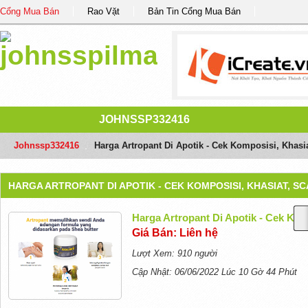
Cổng Mua Bán
Rao Vặt
Bản Tin Cổng Mua Bán
JOHNSSP332416
Johnssp332416
/
Harga Artropant Di Apotik - Cek Komposisi, Khasi
HARGA ARTROPANT DI APOTIK - CEK KOMPOSISI, KHASIAT, SC
Harga Artropant Di Apotik - Cek Kom
Giá Bán: Liên hệ
Lượt Xem: 910 người
Cập Nhật: 06/06/2022 Lúc 10 Gờ 44 Phút