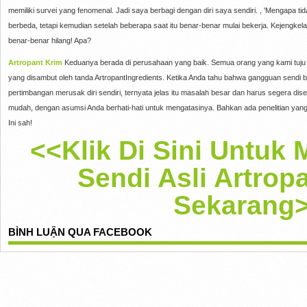
memiliki survei yang fenomenal. Jadi saya berbagi dengan diri saya sendiri. , 'Mengapa 
berbeda, tetapi kemudian setelah beberapa saat itu benar-benar mulai bekerja. Kejengkela
benar-benar hilang! Apa?
Artropant Krim
Keduanya berada di perusahaan yang baik. Semua orang yang kami tuju
yang disambut oleh tanda ArtropantIngredients. Ketika Anda tahu bahwa gangguan sendi 
pertimbangan merusak diri sendiri, ternyata jelas itu masalah besar dan harus segera disel
mudah, dengan asumsi Anda berhati-hati untuk mengatasinya. Bahkan ada penelitian yan
Ini sah!
<<Klik Di Sini Untuk
Sendi Asli Artrop
Sekarang
BÌNH LUẬN QUA FACEBOOK