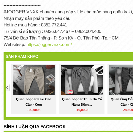
-------------------------
#JOGGER VNXK chuyên cung cấp sỉ, lẻ các mặc hàng quần kaki, q
Nhận may sản phẩm theo yêu cầu.
Hotline mua hàng : 0352.772.441
Tư vấn sỉ số lượng : 0936.647.467 – 0962.004.400
79/4 Bờ Bao Tân Thắng - P. Sơn Kỳ - Q. Tân Phú -Tp.HCM
Websitesp:
https://joggervnxk.com/
SẢN PHẨM KHÁC
Quần Jogger Kaki Cao
Quần Jogger Thun Da Cá
Quần Ống Côn
Cấp - Kem
Năng Động...
Cấp - X
199,000đ
119,000đ
249,0
BÌNH LUẬN QUA FACEBOOK