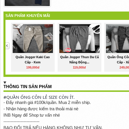
SẢN PHẨM KHUYẾN MÃI
Quần Jogger Kaki Cao
Quần Jogger Thun Da Cá
Quần Ống Côn
Cấp - Kem
Năng Động...
Cấp - X
199,000đ
119,000đ
249,0
THÔNG TIN SẢN PHẨM
#QUẦN ỐNG CÔN LẺ SIZE CÒN ÍT.
- Đẩy nhanh giá #100k/quần. Mua 2 miễn ship.
- Nhận hàng được kiểm tra thoải mái nè
INB Ngay để Shop tư vấn nhé
-------------------------
BAO ĐỔI TRẢ NẾU HÀNG KHÔNG NHƯ TƯ VẤN.