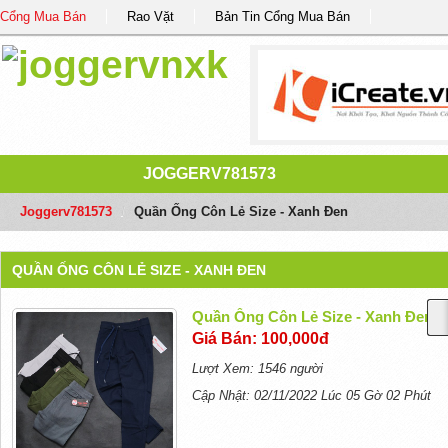
Cổng Mua Bán
Rao Vặt
Bản Tin Cổng Mua Bán
JOGGERV781573
Joggerv781573
/
Quần Ống Côn Lẻ Size - Xanh Đen
QUẦN ỐNG CÔN LẺ SIZE - XANH ĐEN
Quần Ống Côn Lẻ Size - Xanh Đen
Giá Bán: 100,000đ
Lượt Xem: 1546 người
Cập Nhật: 02/11/2022 Lúc 05 Gờ 02 Phút