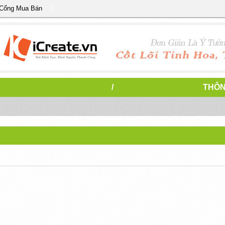
 Cổng Mua Bán
/
THÔN