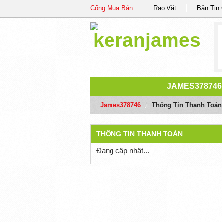
Cổng Mua Bán
Rao Vặt
Bản Tin
JAMES378746
James378746
/
Thông Tin Thanh Toán
THÔNG TIN THANH TOÁN
Đang cập nhật...