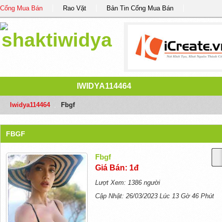
Cổng Mua Bán
Rao Vặt
Bản Tin Cổng Mua Bán
IWIDYA114464
Iwidya114464
/
Fbgf
FBGF
Fbgf
Giá Bán: 1đ
Lượt Xem: 1386 người
Cập Nhật: 26/03/2023 Lúc 13 Gờ 46 Phút