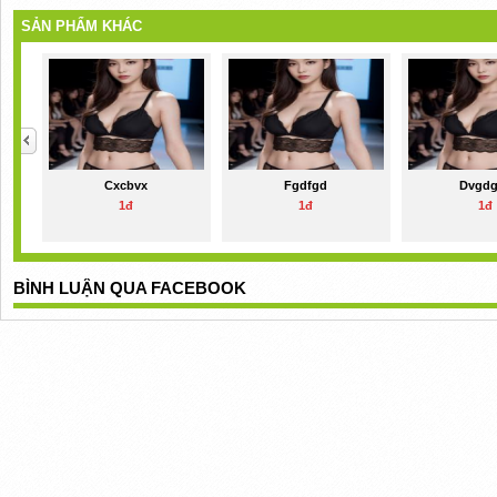
SẢN PHẨM KHÁC
Cxcbvx
Fgdfgd
Dvgd
1đ
1đ
1đ
BÌNH LUẬN QUA FACEBOOK