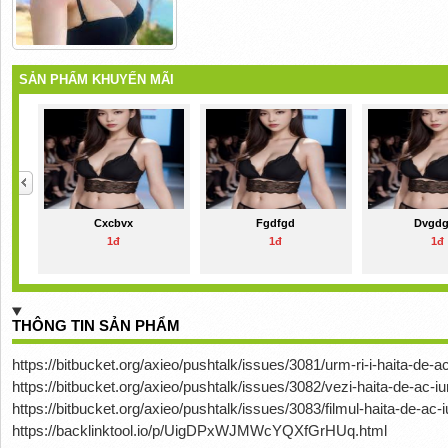
SẢN PHẨM KHUYẾN MÃI
Cxcbvx
Fgdfgd
Dvgd
1đ
1đ
1đ
THÔNG TIN SẢN PHẨM
https://bitbucket.org/axieo/pushtalk/issues/3081/urm-ri-i-haita-de-a
https://bitbucket.org/axieo/pushtalk/issues/3082/vezi-haita-de-ac-i
https://bitbucket.org/axieo/pushtalk/issues/3083/filmul-haita-de-ac-
https://backlinktool.io/p/UigDPxWJMWcYQXfGrHUq.html