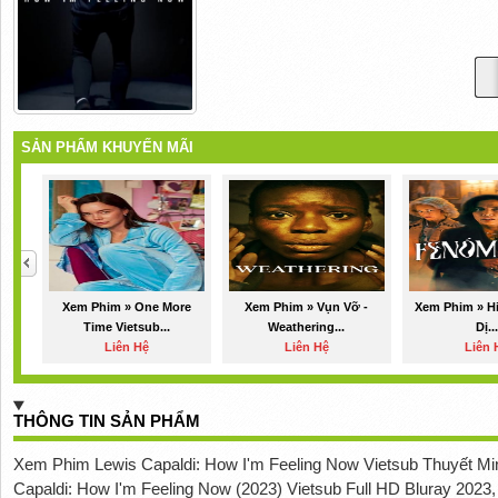
SẢN PHẨM KHUYẾN MÃI
Xem Phim » One More
Xem Phim » Vụn Vỡ -
Xem Phim » H
Time Vietsub...
Weathering...
Dị...
Liên Hệ
Liên Hệ
Liên 
THÔNG TIN SẢN PHẨM
Xem Phim Lewis Capaldi: How I'm Feeling Now Vietsub Thuyết M
Capaldi: How I'm Feeling Now (2023) Vietsub Full HD Bluray 2023