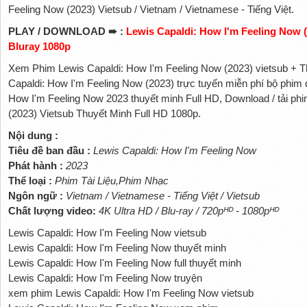
Feeling Now (2023) Vietsub / Vietnam / Vietnamese - Tiếng Việt.
PLAY / DOWNLOAD ➠ :
Lewis Capaldi: How I'm Feeling Now (
Bluray 1080p
Xem Phim Lewis Capaldi: How I'm Feeling Now (2023) vietsub + 
Capaldi: How I'm Feeling Now (2023) trực tuyến miễn phí bộ phim
How I'm Feeling Now 2023 thuyết minh Full HD, Download / tải ph
(2023) Vietsub Thuyết Minh Full HD 1080p.
Nội dung :
Tiêu đề ban đầu :
Lewis Capaldi: How I'm Feeling Now
Phát hành :
2023
Thể loại :
Phim Tài Liệu,Phim Nhạc
Ngôn ngữ :
Vietnam / Vietnamese - Tiếng Việt / Vietsub
Chất lượng video:
4K Ultra HD / Blu-ray / 720pᴴᴰ - 1080pᴴᴰ
Lewis Capaldi: How I'm Feeling Now vietsub
Lewis Capaldi: How I'm Feeling Now thuyết minh
Lewis Capaldi: How I'm Feeling Now full thuyết minh
Lewis Capaldi: How I'm Feeling Now truyện
xem phim Lewis Capaldi: How I'm Feeling Now vietsub