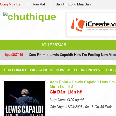
Cổng Mua Bán
Rao Vặt
Bản Tin Cổng Mua Bán
IQUE387419
Ique387419
/
Xem Phim » Lewis Capaldi: How I'm Feeling Now Viets
XEM PHIM » LEWIS CAPALDI: HOW I'M FEELING NOW VIETSUB 
Xem Phim » Lewis Capaldi: How I'm 
Minh Full HD
Giá Bán: Liên hệ
Lượt Xem: 4129 người
Cập Nhật: 16/04/2023 Lúc 18 Gờ 38 Phút