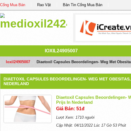
Cổng Mua Bán
Rao Vặt
Bản Tin Cổng Mua Bán
IOXIL24905007
Ioxil24905007
/
Diaetoxil Capsules Beoordelingen- Weg Met Obesitas
DIAETOXIL CAPSULES BEOORDELINGEN- WEG MET OBESITAS, 
NEDERLAND
Diaetoxil Capsules Beoordelingen- W
Prijs In Nederland
Giá Bán: 51đ
Lượt Xem: 1710 người
Cập Nhật: 04/11/2022 Lúc 17 Gờ 53 Phút