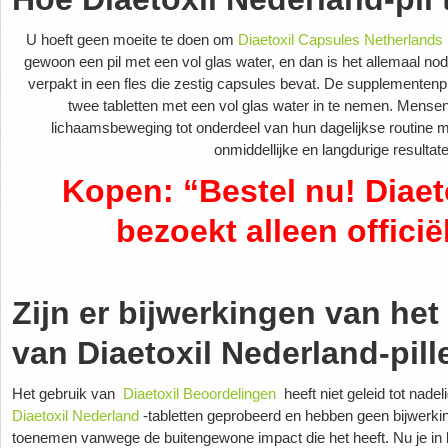
U hoeft geen moeite te doen om
Diaetoxil Capsules Netherlands
gewoon een pil met een vol glas water, en dan is het allemaal nod
verpakt in een fles die zestig capsules bevat. De supplementen
twee tabletten met een vol glas water in te nemen. Mense
lichaamsbeweging tot onderdeel van hun dagelijkse routine 
onmiddellijke en langdurige resultat
Kopen: “Bestel nu! Diaet
bezoekt alleen officië
Zijn er bijwerkingen van het
van Diaetoxil Nederland-pil
Het gebruik van
Diaetoxil Beoordelingen
heeft niet geleid tot nadel
Diaetoxil Nederland
-tabletten geprobeerd en hebben geen bijwerk
toenemen vanwege de buitengewone impact die het heeft.
Nu je in