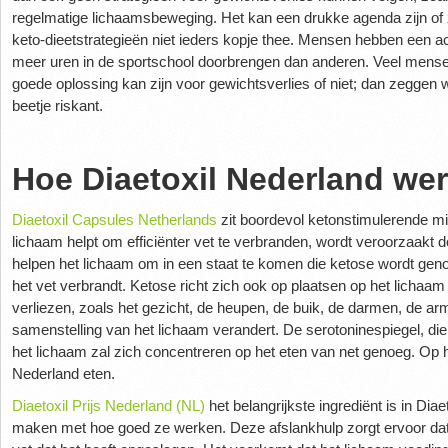
regelmatige lichaamsbeweging. Het kan een drukke agenda zijn of 
keto-dieetstrategieën niet ieders kopje thee. Mensen hebben een act
meer uren in de sportschool doorbrengen dan anderen. Veel mensen
goede oplossing kan zijn voor gewichtsverlies of niet; dan zeggen 
beetje riskant.
Hoe Diaetoxil Nederland we
Diaetoxil Capsules Netherlands
zit boordevol ketonstimulerende mi
lichaam helpt om efficiënter vet te verbranden, wordt veroorzaakt
helpen het lichaam om in een staat te komen die ketose wordt ge
het vet verbrandt. Ketose richt zich ook op plaatsen op het lichaam
verliezen, zoals het gezicht, de heupen, de buik, de darmen, de ar
samenstelling van het lichaam verandert. De serotoninespiegel, d
het lichaam zal zich concentreren op het eten van net genoeg. Op h
Nederland eten.
Diaetoxil Prijs Nederland (NL)
het belangrijkste ingrediënt is in Diaet
maken met hoe goed ze werken. Deze afslankhulp zorgt ervoor dat