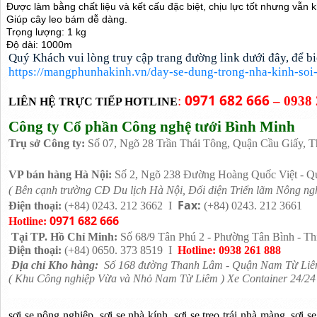
Được làm bằng chất liệu và kết cấu đặc biệt, chịu lực tốt nhưng vẫn 
Giúp cây leo bám dễ dàng.
Trọng lượng: 1 kg
Độ dài: 1000m
Quý Khách vui lòng truy cập trang đường link dưới đây, để bi
https://mangphunhakinh.vn/day-se-dung-trong-nha-kinh-soi-
0971 682 666
:
– 0938 
LIÊN HỆ TRỰC TIẾP HOTLINE
Công ty Cổ phần Công nghệ tưới Bình Minh
Trụ sở Công ty:
Số 07, Ngõ 28 Trần Thái Tông, Quận Cầu Giấy, 
VP bán hàng
Hà Nội:
Số 2, Ngõ 238 Đường Hoàng Quốc Việt - Qu
( Bên cạnh trường CĐ Du lịch Hà Nội, Đối diện Triển lãm Nông ng
Fax:
Điện thoại:
(+84) 0243. 212 3662 I
(+84) 0243. 212 3661
0971 682 666
Hotline:
Tại TP. Hồ Chí Minh:
Số 68/9 Tân Phú 2 - Phường Tân Bình - Th
Điện thoại:
(+84) 0650. 373 8519 I
Hotline: 0938 261 888
Địa chỉ Kho hàng:
Số 168 đường Thanh Lâm - Quận Nam Từ Liêm
( Khu Công nghiệp Vừa và Nhỏ Nam Từ Liêm ) Xe Container 24/24
sợi se nông nghiệp, sợi se nhà kính, sợi se treo trái nhà màng, sợi s