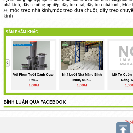
nhà kính, dây se nông nghiệp, dây treo trái, dây treo nhà kính,
Móc kẹ
móc treo nhà kính,móc treo dưa chuột, dây treo chuy
se,
kính
SẢN PHẨM KHÁC
Vòi Phun Tưới Cảnh Quan
Nhà Lưới Nhà Màng Bình
Mô Tơ Cuốn 
Psu...
Minh, Mua...
Nắng, M
1,000đ
1,000đ
1,00
BÌNH LUẬN QUA FACEBOOK
Tuo