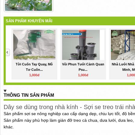
SẢN PHẨM KHUYẾN MÃI
Tời Cuốn Tay Quay, Mô
Vòi Phun Tưới Cảnh Quan
Nhà Lưới Nhà
Tơ Cuốn...
Psu...
Minh, M
1,000đ
1,000đ
1,00
THÔNG TIN SẢN PHẨM
Dây se dùng trong nhà kính - Sợi se treo trái n
Sản phẩm sợi se nông nghiệp cao cấp dạng dẹp, chịu lực tốt, độ bền
Sản phẩm này phù hợp làm giàn đỡ treo cà chua, dưa lưới, dưa leo, bầ
khác.