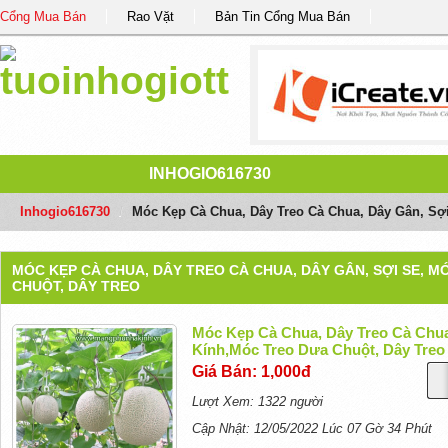
Cổng Mua Bán
Rao Vặt
Bản Tin Cổng Mua Bán
INHOGIO616730
Inhogio616730
/
Móc Kẹp Cà Chua, Dây Treo Cà Chua, Dây Gân, Sợi
MÓC KẸP CÀ CHUA, DÂY TREO CÀ CHUA, DÂY GÂN, SỢI SE, 
CHUỘT, DÂY TREO
Móc Kẹp Cà Chua, Dây Treo Cà Chua
Kính,móc Treo Dưa Chuột, Dây Treo
Giá Bán: 1,000đ
Lượt Xem: 1322 người
Cập Nhật: 12/05/2022 Lúc 07 Gờ 34 Phút