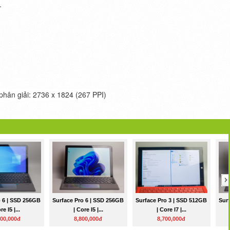
.
phân giải: 2736 x 1824 (267 PPI)
o 6 | SSD 256GB
Surface Pro 6 | SSD 256GB
Surface Pro 3 | SSD 512GB
Sur
re I5 |...
| Core I5 |...
| Core I7 |...
800,000đ
8,800,000đ
8,700,000đ