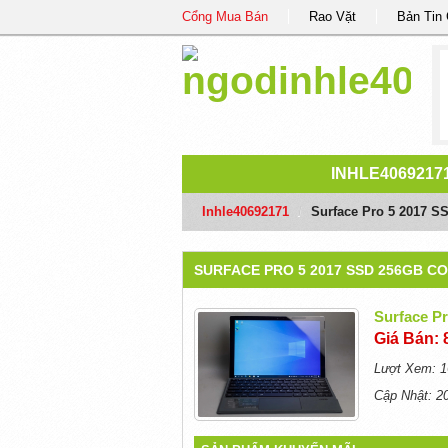
Cổng Mua Bán
Rao Vặt
Bản Tin
INHLE4069217
Inhle40692171
/
Surface Pro 5 2017 S
SURFACE PRO 5 2017 SSD 256GB CO
Surface P
Giá Bán: 
Lượt Xem: 1
Cập Nhật: 2