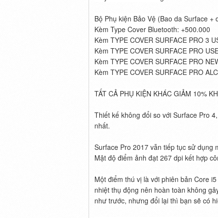
Bộ Phụ kiện Bảo Vệ (Bao da Surface + 
Kèm Type Cover Bluetooth:
+500.000
Kèm TYPE COVER SURFACE PRO 3 US
Kèm TYPE COVER SURFACE PRO USED
Kèm TYPE COVER SURFACE PRO NEW 
Kèm TYPE COVER SURFACE PRO ALCA
TẤT CẢ PHỤ KIỆN KHÁC GIẢM 10% K
Thiết kế không đổi so với Surface Pro 4
nhất.
Surface Pro 2017 vẫn tiếp tục sử dụng 
Mật độ điểm ảnh đạt 267 dpi kết hợp cô
Một điểm thú vị là với phiên bản Core i
nhiệt thụ động nên hoàn toàn không gây
như trước, nhưng đổi lại thì bạn sẽ có 