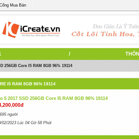
 Cổng Mua Bán
1
/
THÔN
SD 256GB Core I5 RAM 8GB 96% 19114
RE I5 RAM 8GB 96% 19114
ro 5 2017 SSD 256GB Core I5 RAM 8GB 96% 19114
8,200,000đ
695 người
0/02/2023 Lúc 04 Gờ 58 Phút