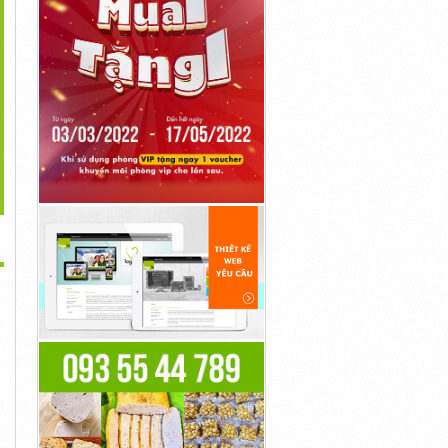
>
ny 16-50mm F3.5-5.6
Surface Pro 6 | SSD 256GB
Asanuma 21mm F3.8 MF
OSS AF Sony E...
| Core I5 |...
Ngàm Nikon F (21...
1,600,000đ
11,800,000đ
2,200,000đ