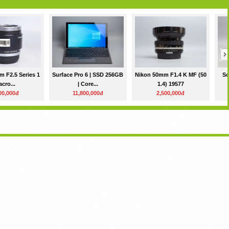
m F2.5 Series 1
Surface Pro 6 | SSD 256GB
Nikon 50mm F1.4 K MF (50
So
cro...
| Core...
1.4) 19577
00,000đ
11,800,000đ
2,500,000đ