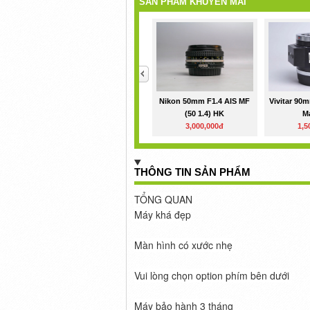
SẢN PHẨM KHUYẾN MÃI
<
Nikon 50mm F1.4 AIS MF
Vivitar 90m
(50 1.4) HK
Ma
3,000,000đ
1,5
THÔNG TIN SẢN PHẨM
TỔNG QUAN
Máy khá đẹp
Màn hình có xước nhẹ
Vui lòng chọn option phím bên dưới
Máy bảo hành 3 tháng