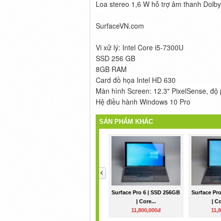
Loa stereo 1,6 W hỗ trợ âm thanh Dolby
SurfaceVN.com
Vi xử lý: Intel Core i5-7300U
SSD 256 GB
8GB RAM
Card đồ họa Intel HD 630
Màn hình Screen: 12.3" PixelSense, độ 
Hệ điều hành Windows 10 Pro
SẢN PHẨM KHÁC
<
Surface Pro 6 | SSD 256GB
Surface Pr
| Core...
| Co
11,800,000đ
11,