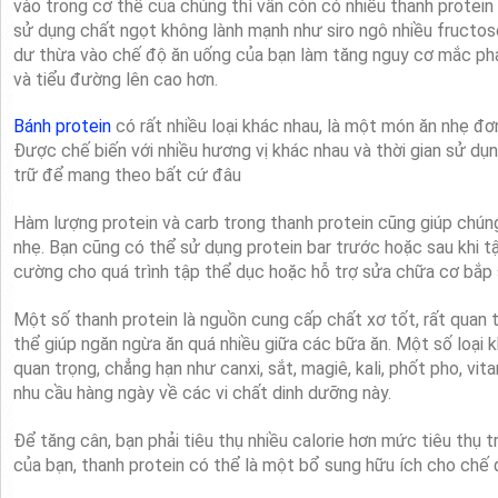
vào trong cơ thể của chúng thì vẫn còn có nhiều thanh protei
sử dụng chất ngọt không lành mạnh như siro ngô nhiều fructos
dư thừa vào chế độ ăn uống của bạn làm tăng nguy cơ mắc phả
và tiểu đường lên cao hơn.
Bánh protein
có rất nhiều loại khác nhau, là một món ăn nhẹ đ
Được chế biến với nhiều hương vị khác nhau và thời gian sử dụng
trữ để mang theo bất cứ đâu
Hàm lượng protein và carb trong thanh protein cũng giúp chún
nhẹ. Bạn cũng có thể sử dụng protein bar trước hoặc sau khi 
cường cho quá trình tập thể dục hoặc hỗ trợ sửa chữa cơ bắp 
Một số thanh protein là nguồn cung cấp chất xơ tốt, rất quan 
thể giúp ngăn ngừa ăn quá nhiều giữa các bữa ăn. Một số loại 
quan trọng, chẳng hạn như canxi, sắt, magiê, kali, phốt pho, vit
nhu cầu hàng ngày về các vi chất dinh dưỡng này.
Để tăng cân, bạn phải tiêu thụ nhiều calorie hơn mức tiêu thụ 
của bạn, thanh protein có thể là một bổ sung hữu ích cho chế 