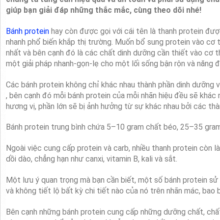
giúp bạn giải đáp những thắc mắc, cùng theo dõi nhé!
Bánh protein
hay còn được gọi với cái tên là thanh protein đượ
nhanh phổ biến khắp thị trường. Muốn bổ sung protein vào cơ 
nhất và bên cạnh đó là các chất dinh dưỡng cần thiết vào cơ th
một giải pháp nhanh-gọn-lẹ cho một lối sống bận rộn và năng đ
Các bánh protein không chỉ khác nhau thành phần dinh dưỡng v
, bên cạnh đó mỗi bánh protein của mỗi nhãn hiệu đều sẽ khác n
hương vị, phần lớn sẽ bị ảnh hưởng từ sự khác nhau bởi các th
Bánh protein trung bình chứa 5–10 gram chất béo, 25–35 gram
Ngoài việc cung cấp protein và carb, nhiều thanh protein còn l
dồi dào, chẳng hạn như canxi, vitamin B, kali và sắt.
Một lưu ý quan trọng mà bạn cần biết, một số bánh protein s
và không tiết lộ bất kỳ chi tiết nào của nó trên nhãn mác, bao b
Bên cạnh những bánh protein cung cấp những dưỡng chất, chất