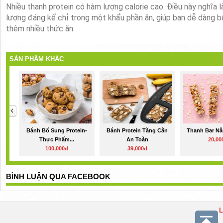
Nhiều thanh protein có hàm lượng calorie cao. Điều này nghĩa
lượng đáng kể chỉ trong một khẩu phần ăn, giúp bạn dễ dàng b
thêm nhiều thức ăn.
SẢN PHẨM KHÁC
Bánh Bổ Sung Protein-
Bánh Protein Tăng Cân
Thanh Bar N
Thực Phẩm...
An Toàn
20,00
100,000đ
39,000đ
BÌNH LUẬN QUA FACEBOOK
L