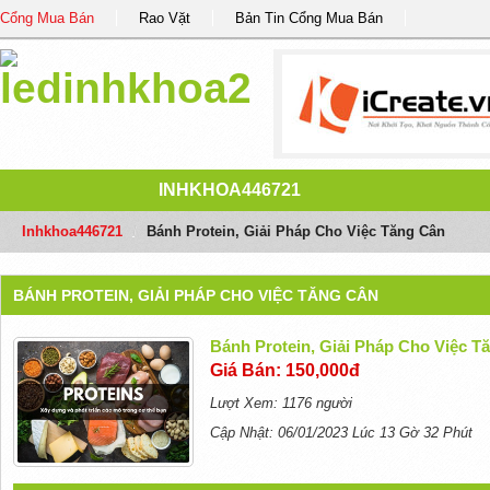
Cổng Mua Bán
Rao Vặt
Bản Tin Cổng Mua Bán
INHKHOA446721
Inhkhoa446721
/
Bánh Protein, Giải Pháp Cho Việc Tăng Cân
BÁNH PROTEIN, GIẢI PHÁP CHO VIỆC TĂNG CÂN
Bánh Protein, Giải Pháp Cho Việc T
Giá Bán: 150,000đ
Lượt Xem: 1176 người
Cập Nhật: 06/01/2023 Lúc 13 Gờ 32 Phút