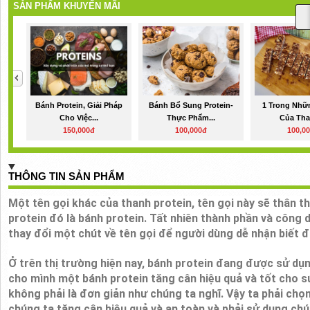
SẢN PHẨM KHUYẾN MÃI
Bánh Protein, Giải Pháp
Bánh Bổ Sung Protein-
1 Trong Nhữn
Cho Việc...
Thực Phẩm...
Của Tha
150,000đ
100,000đ
100,0
THÔNG TIN SẢN PHẨM
Một tên gọi khác của thanh protein, tên gọi này sẽ thân th
protein đó là bánh protein. Tất nhiên thành phần và công 
thay đổi một chút về tên gọi để người dùng dễ nhận biết 
Ở trên thị trường hiện nay, bánh protein đang được sử dụn
cho mình một bánh protein tăng cân hiệu quả và tốt cho s
không phải là đơn giản như chúng ta nghĩ. Vậy ta phải chọ
chúng ta tăng cân hiệu quả và an toàn và phải sử dụng chú