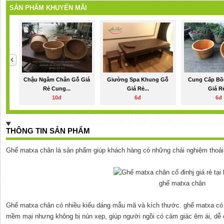
SẢN PHẨM KHUYẾN MÃI
Chậu Ngâm Chân Gỗ Giá
Giường Spa Khung Gỗ
Cung Cấp Bồ
Rẻ Cung...
Giá Rẻ...
Giá Rẻ
10đ
6đ
6đ
THÔNG TIN SẢN PHẨM
Ghế matxa chân là sản phẩm giúp khách hàng có những chải nghiệm thoải 
ghế matxa chân
Ghế matxa chân có nhiều kiểu dáng mẫu mã và kích thước. ghế matxa có ki
mềm mại nhưng không bị nún xẹp, giúp người ngồi có cảm giác êm ái, dễ 