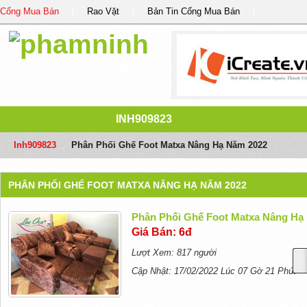
Cổng Mua Bán
Rao Vặt
Bản Tin Cổng Mua Bán
INH909823
Inh909823
/
Phân Phối Ghế Foot Matxa Nâng Hạ Năm 2022
PHÂN PHỐI GHẾ FOOT MATXA NÂNG HẠ NĂM 2022
Phân Phối Ghế Foot Matxa Nâng Hạ
Giá Bán: 6đ
Lượt Xem: 817 người
Cập Nhật: 17/02/2022 Lúc 07 Gờ 21 Phút