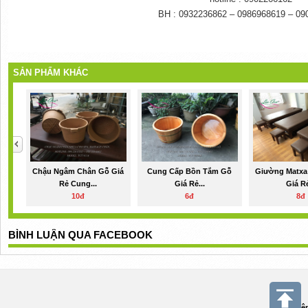
BH : 0932236862 – 0986968619 – 09
Ghematxachan,ghematxachangiare,ghematxachannangha,ghematxachancod
SẢN PHẨM KHÁC
Chậu Ngâm Chân Gỗ Giá
Cung Cấp Bồn Tắm Gỗ
Giường Matxa
Rẻ Cung...
Giá Rẻ...
Giá Rẻ
10đ
6đ
8đ
BÌNH LUẬN QUA FACEBOOK
Điệ