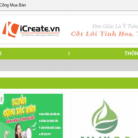
 Cổng Mua Bán
6
/
THÔN