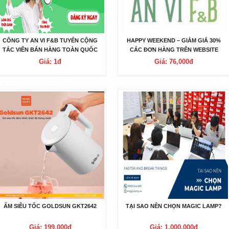
CÔNG TY AN VI F&B TUYỂN CỘNG
HAPPY WEEKEND – GIẢM GIÁ 30%
TÁC VIÊN BÁN HÀNG TOÀN QUỐC
CÁC ĐƠN HÀNG TRÊN WEBSITE
Giá: 1đ
Giá: 76,000đ
ẤM SIÊU TỐC GOLDSUN GKT2642
TẠI SAO NÊN CHỌN MAGIC LAMP?
Giá: 199,000đ
Giá: 1,000,000đ