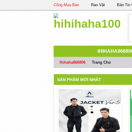
Cổng Mua Bán
Rao Vặt
Bản Tin
IHIHAHA86680
Ihihaha866806
/
Trang Chủ
SẢN PHẨM MỚI NHẤT