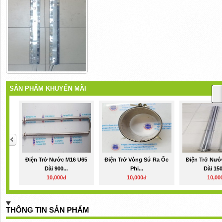
SẢN PHẨM KHUYẾN MÃI
Điện Trở Nước M16 U65
Điện Trở Vòng Sứ Ra Ốc
Điện Trở Nướ
Dài 900...
Phi...
Dài 150
10,000đ
10,000đ
10,00
THÔNG TIN SẢN PHẨM