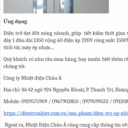
Ứng dụng
Điện trở dẹt đốt nóng nhanh, giúp  tiết kiệm thời gian v
dây 1 đầu dài 1350 rộng 60 điện áp 220V công suất 1500
thổi túi, máy ép nhựa…
Quý khách có nhu cầu mua hàng, hay muốn biết thêm chi 
chúng tôi:
Công ty Nhiệt điện Châu Á
Địa chỉ: Số 42 ngõ 924 Nguyễn Khoái, P. Thanh Trì, Hoàn
Mobile: 0919575909 / 0967902850 ; 0979599533 / 09120
https://dientronhiet.com.vn/san-pham/dien-tro-op-nhi
 Ngoài ra, Nhiệt Điện Châu Á cũng cung cấp thông tin về: