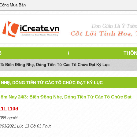
 Cổng Mua Bán
8
/
THÔN
/3: Biến Động Nhẹ, Dòng Tiền Từ Các Tổ Chức Đạt Kỷ Lục
G NHẸ, DÒNG TIỀN TỪ CÁC TỔ CHỨC ĐẠT KỶ LỤC
Hôm Nay 24/3: Biến Động Nhẹ, Dòng Tiền Từ Các Tổ Chức Đạt
111,110đ
055 người
4/03/2021 Lúc 13 Gờ 03 Phút