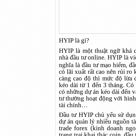
HYIP là gì?
HYIP là một thuật ngữ khá 
nhà đầu tư online. HYIP là v
nghĩa là đầu tư mạo hiểm, đầu
có lãi xuất rất cao nên rủi ro
càng cao độ thì mức độ lừa
kéo dài từ 1 đến 3 tháng. Có
có những dự án kéo dài đến
tư thường hoạt động với hình
tài chính…
Đầu tư HYIP chủ yếu sử dụn
dự án quản lý nhiều nguồn tà
trade forex (kinh doanh ngo
trang trại khai thác coin, đ