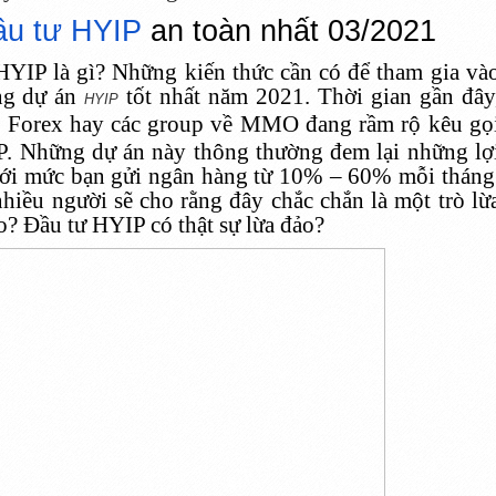
ầu tư HYIP
an toàn nhất 03/2021
HYIP là gì? Những kiến thức cần có để tham gia và
ng dự án
tốt nhất năm 2021. Thời gian gần đây
HYIP
, Forex
hay các group về MMO đang rầm rộ kêu gọ
P. Những dự án này thông thường đem lại những lợ
với mức bạn gửi ngân hàng từ 10% – 60% mỗi tháng
hiều người sẽ cho rằng đây chắc chắn là một trò lừ
o? Đầu tư HYIP có thật sự lừa đảo?