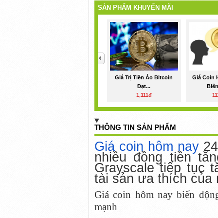
SẢN PHẨM KHUYẾN MÃI
<
Giá Trị Tiền Ảo Bitcoin
Giá Coin 
Đạt...
Biến
1,111đ
11
THÔNG TIN SẢN PHẨM
Giá coin hôm nay
24/
nhiều đồng tiền tă
Grayscale tiếp tục t
tài sản ưa thích của
Giá coin hôm nay biến động
mạnh