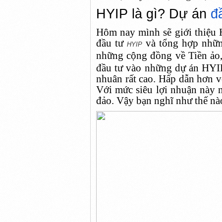
HYIP là gì? Dự án
đ
Hôm nay mình sẽ giới thiệu 
đầu tư
và tổng hợp nhữ
HYIP
những cộng đồng về Tiền ảo
đầu tư vào những dự án HYI
nhuân rất cao. Hấp dẫn hơn 
Với mức siêu lợi nhuận này n
đảo. Vậy bạn nghĩ như thế nà