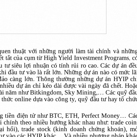
quen thuật với những người làm tài chính và nhữn
iết tắt của cụm từ High Yield Investment Programs
c
,
 tư siêu lợi nhuận có tính rủi ro cao. Các dự án đề
 khi đầu tư vào là rất lớn. Những dự án nào có mức lã
 đảo càng lớn. Thông thường những dự án HYIP ch
 nhiều dự án chỉ kéo dài được vài ngày đã chết. Hoặ
 vài năm như Bitkingdom, Sky Mining,… Các quỹ đầ
 thức online dựa vào công ty, quỹ đầu tư hay tổ chứ
g tiền điện tử như BTC, ETH, Perfect Money… Cá
i chính theo nhiều hướng khác nhau như: trade coin
ại hối), trade stock (kinh doanh chứng khoán), m
ầu tư vào các HYIP khác… Và nhiều phương pháp khá