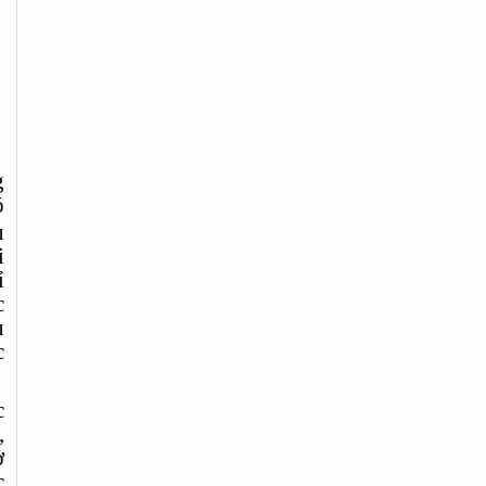
g
ó
u
i
ỉ
c
u
c
c
,
ở
c