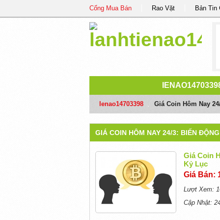
Cổng Mua Bán
Rao Vặt
Bản Tin
IENAO1470339
Ienao14703398
/
Giá Coin Hôm Nay 24
GIÁ COIN HÔM NAY 24/3: BIẾN ĐỘN
Giá Coin 
Kỷ Lục
Giá Bán: 
Lượt Xem: 1
Cập Nhật: 2