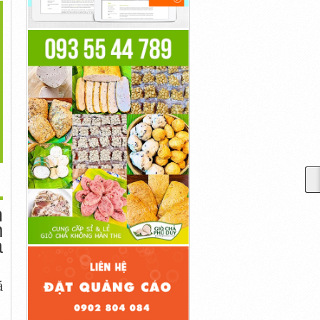
>
 Tiền Sàn Binance Có
Mất...
100,000,000đ
n
m
à
á