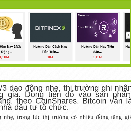
Hôm Nay 24/3:
Hướng Dẫn Cách Nạp
Hướng Dẫn Nạp Tiền
Nạp
 Động...
Tiền Trên...
Sàn...
1,110đ
10đ
1,111đ
3 dao động nhẹ, thị trường ghi nhậ
ng giá. Dòng tiền đổ vào sản phẩ
ăng, theo CoinShares. Bitcoin vẫn l
 nhà đầu tư tổ chức.
 nhẹ, trong lúc thị trường có nhiều đồng tăng gi