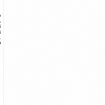
o
,
i
i
.
a