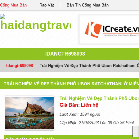
Cổng Mua Bán
Rao Vặt
Bản Tin Cổng Mua Bán
IDANGTR698098
Idangtr698098
/
Trải Nghiệm Vẻ Đẹp Thành Phố Ubon Ratchathani 
TRẢI NGHIỆM VẺ ĐẸP THÀNH PHỐ UBON RATCHATHANI Ở MIỀ
Trải Nghiệm Vẻ Đẹp Thành Phố Ubon
Giá Bán: Liên hệ
Lượt Xem: 1594 người
Cập Nhật: 21/04/2023 Lúc 09 Gờ 36 Phút