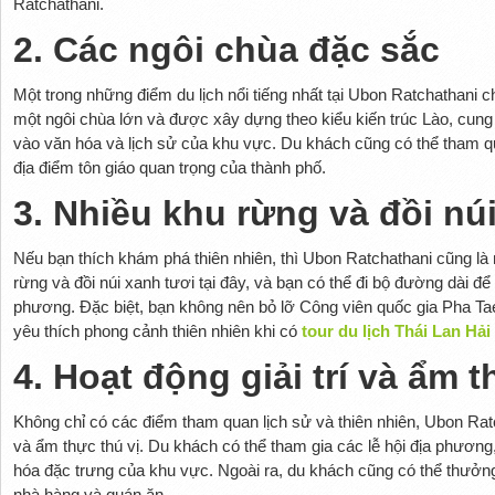
Ratchathani.
2. Các ngôi chùa đặc sắc
Một trong những điểm du lịch nổi tiếng nhất tại Ubon Ratchathani 
một ngôi chùa lớn và được xây dựng theo kiểu kiến trúc Lào, cung
vào văn hóa và lịch sử của khu vực. Du khách cũng có thể tham 
địa điểm tôn giáo quan trọng của thành phố.
3. Nhiều khu rừng và đồi nú
Nếu bạn thích khám phá thiên nhiên, thì Ubon Ratchathani cũng là 
rừng và đồi núi xanh tươi tại đây, và bạn có thể đi bộ đường dài 
phương. Đặc biệt, bạn không nên bỏ lỡ Công viên quốc gia Pha Ta
yêu thích phong cảnh thiên nhiên khi có
tour du lịch Thái Lan Hả
4. Hoạt động giải trí và ẩm 
Không chỉ có các điểm tham quan lịch sử và thiên nhiên, Ubon Ratch
và ẩm thực thú vị. Du khách có thể tham gia các lễ hội địa phương,
hóa đặc trưng của khu vực. Ngoài ra, du khách cũng có thể thưởn
nhà hàng và quán ăn.