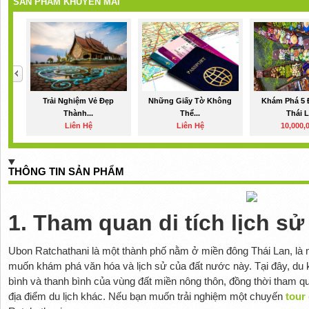
SẢN PHẨM KHUYẾN MÃI
Trải Nghiệm Vẻ Đẹp
Những Giấy Tờ Không
Khám Phá 5 
Thành...
Thể...
Thái 
Liên Hệ
Liên Hệ
10,000,
THÔNG TIN SẢN PHẨM
1. Tham quan di tích lịch sử
Ubon Ratchathani là một thành phố nằm ở miền đông Thái Lan, là 
muốn khám phá văn hóa và lịch sử của đất nước này. Tại đây, du 
bình và thanh bình của vùng đất miền nông thôn, đồng thời tham qua
địa điểm du lịch khác. Nếu bạn muốn trải nghiệm một chuyến
tour