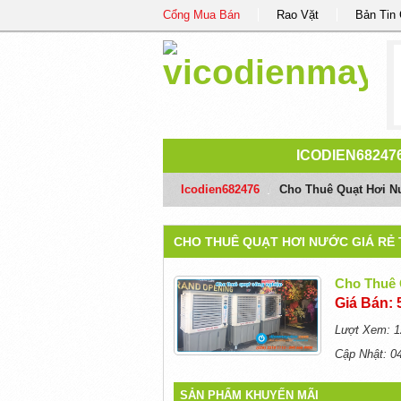
Cổng Mua Bán
Rao Vặt
Bản Tin
ICODIEN68247
Icodien682476
/
Cho Thuê Quạt Hơi N
CHO THUÊ QUẠT HƠI NƯỚC GIÁ RẺ 
Cho Thuê 
Giá Bán: 
Lượt Xem: 1
Cập Nhật: 0
SẢN PHẨM KHUYẾN MÃI