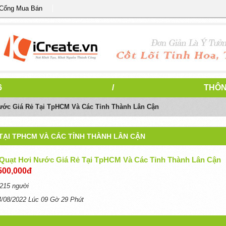
 Cổng Mua Bán
6
/
THÔN
ước Giá Rẻ Tại TpHCM Và Các Tỉnh Thành Lân Cận
TẠI TPHCM VÀ CÁC TỈNH THÀNH LÂN CẬN
Quạt Hơi Nước Giá Rẻ Tại TpHCM Và Các Tỉnh Thành Lân Cận
500,000đ
215 người
4/08/2022 Lúc 09 Gờ 29 Phút