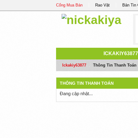
Cổng Mua Bán
Rao Vặt
Bản Tin
ICKAKIY63877
Ickakiy63877
/
Thông Tin Thanh Toán
THÔNG TIN THANH TOÁN
Đang cập nhật...