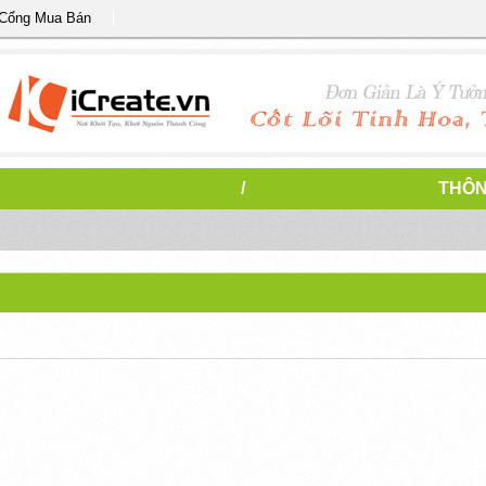
 Cổng Mua Bán
/
THÔN