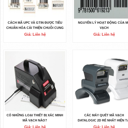
CÁCH MÃ UPC VÀ GTIN ĐƯỢC TIÊU
NGUYÊN LÝ HOẠT ĐỘNG CỦA 
CHUẨN HÓA CẢI THIỆN CHUỖI CUNG
VẠCH
ỨNG
Giá: Liên hệ
Giá: Liên hệ
CÓ NHỮNG LOẠI THIẾT BỊ XÁC MINH
CÁC MÁY QUÉT MÃ VẠCH
MÃ VẠCH NÀO?
DATALOGIC 2D RẺ NHẤT HIỆN T
Giá: Liên hệ
Giá: Liên hệ