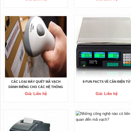
CÁC LOẠI MÁY QUÉT MÃ VẠCH
8 FUN FACTS VỀ CÂN ĐIỆN TỬ
DÀNH RIÊNG CHO CÁC HỆ THỐNG
SẢN XUẤT
Giá: Liên hệ
Giá: Liên hệ