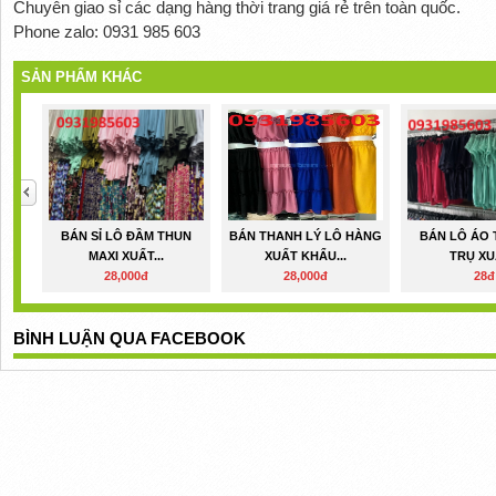
Chuyên giao sỉ các dạng hàng thời trang giá rẻ trên toàn quốc.
Phone zalo: 0931 985 603
SẢN PHẨM KHÁC
BÁN SỈ LÔ ĐẦM THUN
BÁN THANH LÝ LÔ HÀNG
BÁN LÔ ÁO
MAXI XUẤT...
XUẤT KHẨU...
TRỤ XUẤ
28,000đ
28,000đ
28đ
BÌNH LUẬN QUA FACEBOOK