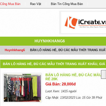
Cổng Mua Bán
Rao Vặt
Bản Tin Cổng Mua Bán
HUYNHKHANG6
Huynhkhang6
/
BÁN LÔ HÀNG HÈ, ĐỦ CÁC MẪU THỜI TRANG XUẤT
BÁN LÔ HÀNG HÈ, ĐỦ CÁC MẪU THỜI TRANG XUẤT KHẨU, GIÁ 
BÁN LÔ HÀNG HÈ, ĐỦ CÁC MẪU T
RẺ 28K
Giá Bán: 28,000đ
Lượt Xem: 1415 người
Cập Nhật: 13/02/2023 Lúc 15 Gờ 39 Phút