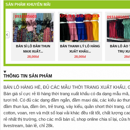
SẢN PHẨM KHUYẾN MÃI
BÁN SỈ LÔ ĐẦM THUN
BÁN THANH LÝ LÔ HÀNG
BÁN LÔ ÁO
MAXI XUẤT...
XUẤT KHẨU...
TRỤ XUẤ
28,000đ
28,000đ
28đ
THÔNG TIN SẢN PHẨM
BÁN LÔ HÀNG HÈ, ĐỦ CÁC MẪU THỜI TRANG XUẤT KHẨU, G
Bán giá sỉ cực rẻ lô hàng thời trang xuất khẩu có đa dạng mẫu m
tươi trẻ. Có đủ các dạng đầm ngắn, đầm maxi dài, các kiểu áo thun
đầm thun lụa, đầm ôm, trẻ trung, váy kiểu, quần short thời trang, cá
cotton, voan, ren và một số loại vải khác đều rất tốt, chất lượng c
rẻ nhất thị trường, cho các mối bán sỉ, shop online chia sỉ lại, cửa 
livestream, bán lẻ, chỉ 28k.