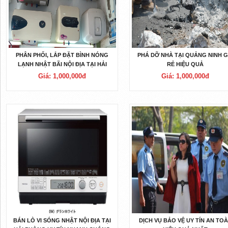
PHÂN PHỐI, LẮP ĐẶT BÌNH NÓNG
PHÁ DỠ NHÀ TẠI QUẢNG NINH G
LẠNH NHẬT BÃI NỘI ĐỊA TẠI HẢI
RẺ HIỆU QUẢ
PHÒNG
Giá: 1,000,000đ
Giá: 1,000,000đ
BÁN LÒ VI SÓNG NHẬT NỘI ĐỊA TẠI
DỊCH VỤ BẢO VỆ UY TÍN AN TO