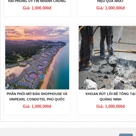
HẢI PHÒNG UY TÍN NHANH CHÓNG
HIỆU QUẢ NHẤT
Giá: 1,000,000đ
Giá: 1,000,000đ
PHÂN PHỐI MỞ BÁN SHOPHOUSE VÀ
KHOAN RÚT LÕI BÊ TÔNG TẠI
VINPEARL CONDOTEL PHÚ QUỐC
QUẢNG NINH
Giá: 1,000,000đ
Giá: 1,000,000đ