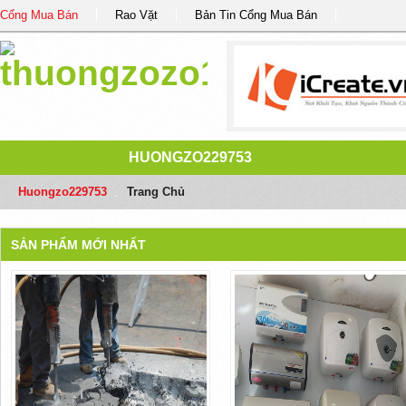
Cổng Mua Bán
Rao Vặt
Bản Tin Cổng Mua Bán
HUONGZO229753
Huongzo229753
/
Trang Chủ
SẢN PHẨM MỚI NHẤT