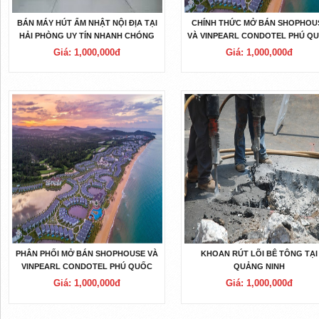
BÁN MÁY HÚT ẨM NHẬT NỘI ĐỊA TẠI
CHÍNH THỨC MỞ BÁN SHOPHOU
HẢI PHÒNG UY TÍN NHANH CHÓNG
VÀ VINPEARL CONDOTEL PHÚ Q
Giá: 1,000,000đ
Giá: 1,000,000đ
PHÂN PHỐI MỞ BÁN SHOPHOUSE VÀ
KHOAN RÚT LÕI BÊ TÔNG TẠI
VINPEARL CONDOTEL PHÚ QUỐC
QUẢNG NINH
Giá: 1,000,000đ
Giá: 1,000,000đ