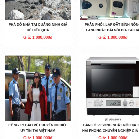
PHÁ DỠ NHÀ TẠI QUẢNG NINH GIÁ
PHÂN PHỐI, LẮP ĐẶT BÌNH NÓ
RẺ HIỆU QUẢ
LẠNH NHẬT BÃI NỘI ĐỊA TẠI HẢ
PHÒNG
Giá: 1,000,000đ
Giá: 1,000,000đ
CÔNG TY BẢO VỆ CHUYÊN NGHIỆP
BÁN LÒ VI SÓNG NHẬT NỘI ĐỊA T
UY TÍN TẠI VIỆT NAM
HẢI PHÒNG CHUYÊN NGHIỆP GIÁ
Giá: 1,000,000đ
Giá: 1,000,000đ