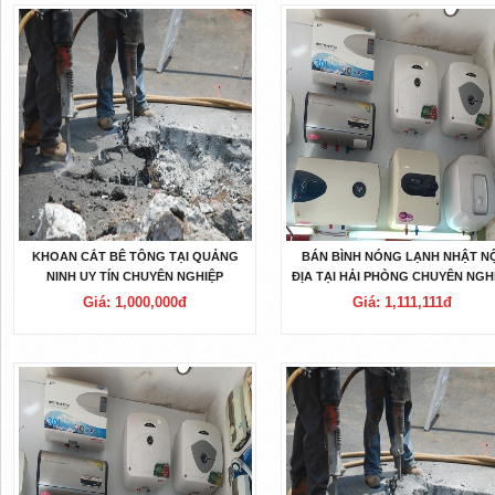
KHOAN CẮT BÊ TÔNG TẠI QUẢNG
BÁN BÌNH NÓNG LẠNH NHẬT N
NINH UY TÍN CHUYÊN NGHIỆP
ĐỊA TẠI HẢI PHÒNG CHUYÊN NGH
GIÁ RẺ
Giá: 1,000,000đ
Giá: 1,111,111đ