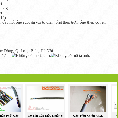
3)
D 75)
0)
114)
đầu nối ống ruột gà với tủ điện, ống thép trơn, ống thép có ren.
c Đồng, Q. Long Biên, Hà Nội
hân Phối Cáp
Có Sẵn Cáp Điều Khiển 5
Cáp Điều Khiển Altek