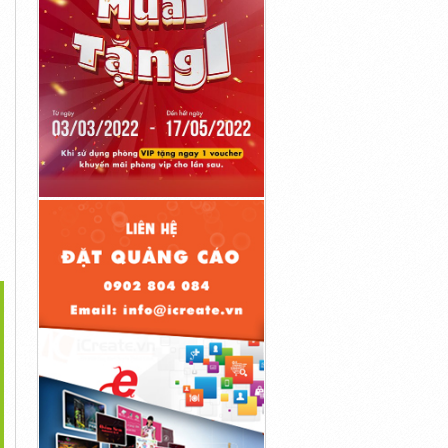
>
Cáp Tín Hiệu Chống
Cáp Chống Cháy Chống
Ống Ruột Gà, Đầu Nối