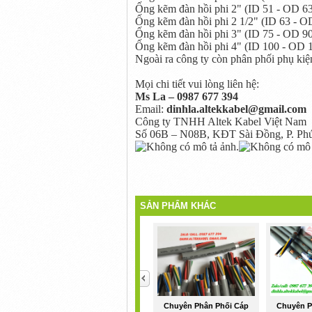
Ống kẽm đàn hồi phi 2" (ID 51 - OD 6
Ống kẽm đàn hồi phi 2 1/2" (ID 63 - O
Ống kẽm đàn hồi phi 3" (ID 75 - OD 9
Ống kẽm đàn hồi phi 4" (ID 100 - OD 
Ngoài ra công ty còn phân phối phụ kiện 
Mọi chi tiết vui lòng liên hệ:
Ms La – 0987 677 394
Email:
dinhla.altekkabel@gmail.com
Công ty TNHH Altek Kabel Việt Nam
Số 06B – N08B, KĐT Sài Đồng, P. Phú
SẢN PHẨM KHÁC
<
Chuyên Phân Phối Cáp
Chuyên P