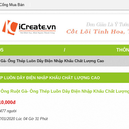
 Cổng Mua Bán
95
/
THÔN
 Gà- Ống Thép Luồn Dây Điện Nhập Khẩu Chất Lượng Cao
ÉP LUỒN DÂY ĐIỆN NHẬP KHẨU CHẤT LƯỢNG CAO
 Ống Ruột Gà- Ống Thép Luồn Dây Điện Nhập Khẩu Chất Lượn
10,000đ
477 người
7/01/2020 Lúc 04 Gờ 31 Phút