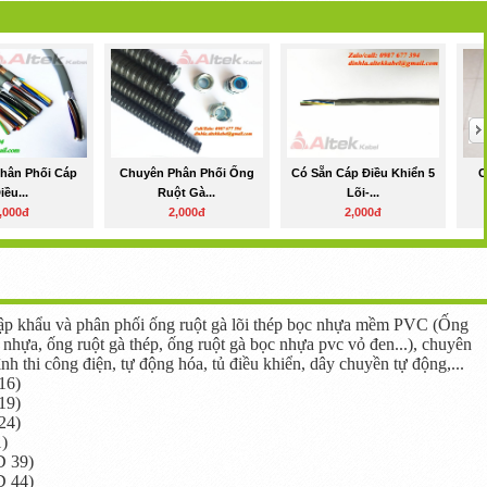
hân Phối Cáp
Chuyên Phân Phối Ống
Có Sẵn Cáp Điều Khiển 5
C
iều...
Ruột Gà...
Lõi-...
,000đ
2,000đ
2,000đ
p khẩu và phân phối ống ruột gà lõi thép bọc nhựa mềm PVC (Ống
nhựa, ống ruột gà thép, ống ruột gà bọc nhựa pvc vỏ đen...), chuyên
nh thi công điện, tự động hóa, tủ điều khiển, dây chuyền tự động,...
16)
19)
24)
1)
D 39)
D 44)