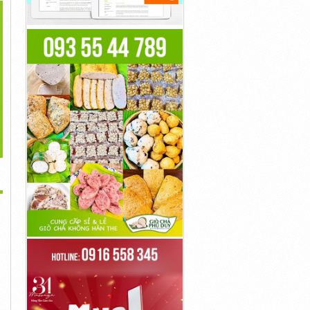
>
áp Điều Khiển Altek
Cáp Tín Hiệu Chống
Cáp Chống Cháy Chống
Kabel Có...
Nhiễu - Nhà...
Nhiễu...
2,000đ
10,000đ
4,000đ