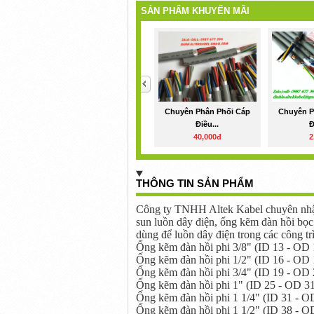
SẢN PHẨM KHUYẾN MÃI
<
Chuyên Phân Phối Cáp
Chuyên P
Điều...
Đ
40,000đ
2
THÔNG TIN SẢN PHẨM
Công ty TNHH Altek Kabel chuyên nhậ
sun luồn dây điện, ống kẽm đàn hồi bọc 
dùng để luồn dây điện trong các công trì
Ống kẽm đàn hồi phi 3/8" (ID 13 - OD 
Ống kẽm đàn hồi phi 1/2" (ID 16 - OD 
Ống kẽm đàn hồi phi 3/4" (ID 19 - OD 
Ống kẽm đàn hồi phi 1" (ID 25 - OD 3
Ống kẽm đàn hồi phi 1 1/4" (ID 31 - O
Ống kẽm đàn hồi phi 1 1/2" (ID 38 - O