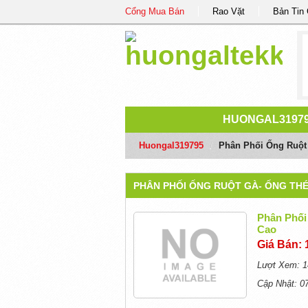
Cổng Mua Bán
Rao Vặt
Bản Tin
HUONGAL3197
Huongal319795
/
Phân Phối Ống Ruột
PHÂN PHỐI ỐNG RUỘT GÀ- ỐNG TH
Phân Phối
Cao
Giá Bán: 
Lượt Xem: 1
Cập Nhật: 0