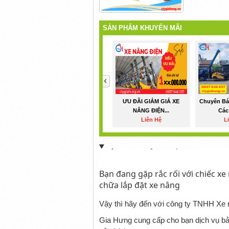
SẢN PHẨM KHUYẾN MÃI
<
ƯU ĐÃI GIẢM GIÁ XE
Chuyên Bá
NÂNG ĐIỆN...
Các
Liên Hệ
L
THÔNG TIN SẢN PHẨM
Bạn đang gặp rắc rối với chiếc x
chữa lắp đặt xe nâng
Vậy thì hãy đến với công ty TNHH Xe 
Gia Hưng cung cấp cho bạn dịch vụ bả