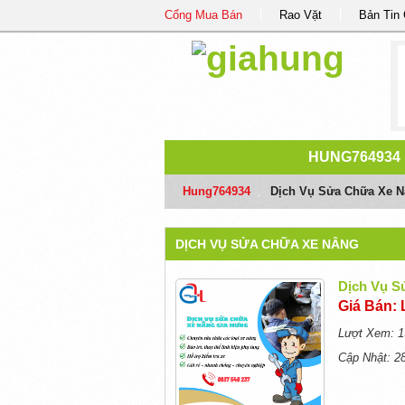
Cổng Mua Bán
Rao Vặt
Bản Tin
HUNG764934
Hung764934
/
Dịch Vụ Sửa Chữa Xe 
DỊCH VỤ SỬA CHỮA XE NÂNG
Dịch Vụ S
Giá Bán: 
Lượt Xem: 1
Cập Nhật: 2