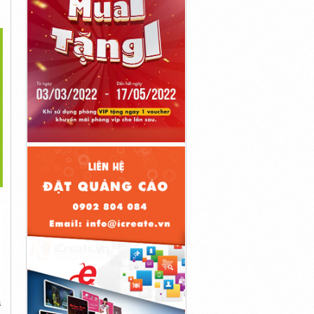
>
 Nâng Hàng Tầm Cao
Dịch Vụ Sửa Chữa Xe
XE NÂNG ĐIỆN KOMATSU
BT| Xe Nâng...
Nâng
ĐỨNG LÁI...
11đ
Liên Hệ
Liên Hệ
á