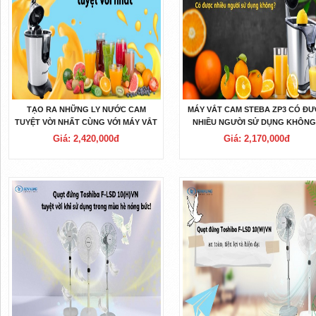
TẠO RA NHỮNG LY NƯỚC CAM
MÁY VẮT CAM STEBA ZP3 CÓ Đ
TUYỆT VỜI NHẤT CÙNG VỚI MÁY VẮT
NHIỀU NGƯỜI SỬ DỤNG KHÔN
CAM STEBA ZP2
Giá: 2,420,000đ
Giá: 2,170,000đ