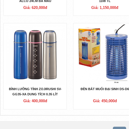
ALCO 24CM BA MÀU
1108 TL
Giá: 620,000đ
Giá: 1,150,000đ
BÌNH LƯỠNG TÍNH ZOJIRUSHI SV-
ĐÈN BẮT MUỐI ĐẠI SINH DS-D
GG35-XA DUNG TÍCH 0.35 LÍT
Giá: 400,000đ
Giá: 450,000đ