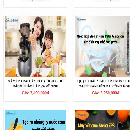
MÁY ÉP TRÁI CÂY JIPLAI JL-03 - DỄ
QUẠT THÁP STADLER FROM PET
DÀNG THÁO LẮP VÀ VỆ SINH
WHITE FAN HIỆN ĐẠI CÔNG NG
ĐỘC QUYỀN
Giá: 3,490,000đ
Giá: 3,250,000đ