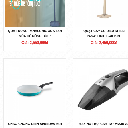
QUẠT ĐỨNG PANASONIC XÓA TAN
QUẬT CÂY CÓ ĐIỀU KHIỂN
MÙA HÈ NÓNG BỨC!
PANASONIC F-409KBE
Giá: 2,550,000đ
Giá: 2,450,000đ
CHẢO CHỐNG DÍNH BERNDES PAN
MÁY HÚT BỤI CẦM TAY FAKIR A