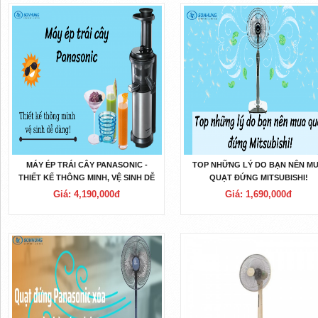
MÁY ÉP TRÁI CÂY PANASONIC -
TOP NHỮNG LÝ DO BẠN NÊN M
THIẾT KẾ THÔNG MINH, VỆ SINH DỄ
QUẠT ĐỨNG MITSUBISHI!
DÀNG!
Giá: 4,190,000đ
Giá: 1,690,000đ