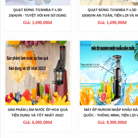
QUẠT ĐỨNG TOSHIBA F-LSD
QUẠT ĐỨNG TOSHIBA F-LSD
10(H)VN - TUYỆT VỜI KHI SỬ DỤNG
10(W)VN AN TOÀN, TIỆN LỢI VÀ H
TRONG MÙA HÈ NÓNG BỨC!
ĐẠI
Giá: 1,690,000đ
Giá: 1,690,000đ
SẢN PHẨM LÀM NƯỚC ÉP HOA QUẢ
MÁY ÉP HUROM NHẬP KHẨU H
TIỆN DỤNG VÀ TỐT NHẤT 2022!
QUỐC - THÔNG MINH, TIỆN LỢI 
AN TOÀN
Giá: 6,000,000đ
Giá: 8,900,000đ