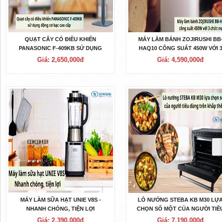
QUẠT CÂY CÓ ĐIỀU KHIỂN
MÁY LÀM BÁNH ZOJIRUSHI BB
PANASONIC F-409KB SỬ DỤNG
HAQ10 CÔNG SUẤT 450W VỚI 
ĐỘNG CƠ BẠC ĐẠN CAO CẤP
CHỨC NƯỚNG
Giá: 2,650,000đ
Giá: 4,590,000đ
MÁY LÀM SỮA HẠT UNIE V8S -
LÒ NƯỚNG STEBA KB M30 LỰ
NHANH CHÓNG, TIỆN LỢI
CHỌN SỐ MỘT CỦA NGƯỜI TIÊ
DÙNG TRÊN KHẮP THẾ GIỚI
Giá: 2,390,000đ
Giá: 7,190,000đ