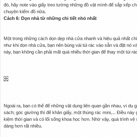
đó, hãy note vào giấy treo tường những đồ vật mình để sắp xếp ch
chuyện kiếm đồ nữa.
Cách 6: Dọn nhà từ những chi tiết nhỏ nhất
Một trong những cách dọn dẹp nhà cửa nhanh và hiệu quả nhất chín
như khi dọn nhà cửa, bạn nên bùng vài túi rác vào sẵn và đặt nó v
này, bạn không cần phải mất quá nhiều thời gian để thay một túi r
Ngoài ra, bạn có thể để những vật dụng liên quan gần nhau, ví dụ g
sách; góc giường thì để khăn giấy, một thùng rác mini,... Điều này 
kiệm thời gian và có lối sống khoa học hơn. Nhờ vậy, quá trình vệ
dàng hơn rất nhiều.