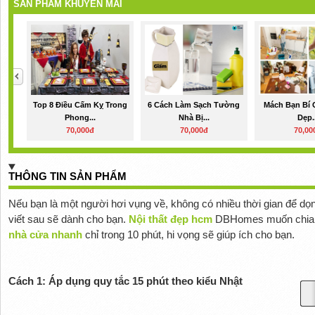
SẢN PHẨM KHUYẾN MÃI
Top 8 Điều Cấm Kỵ Trong
6 Cách Làm Sạch Tường
Mách Bạn Bí 
Phong...
Nhà Bị...
Dẹp..
70,000đ
70,000đ
70,00
THÔNG TIN SẢN PHẨM
Nếu bạn là một người hơi vụng về, không có nhiều thời gian để dọ
viết sau sẽ dành cho bạn.
Nội thất đẹp hcm
DBHomes muốn chia sẻ
nhà cửa nhanh
chỉ trong 10 phút, hi vọng sẽ giúp ích cho bạn.
Cách 1: Áp dụng quy tắc 15 phút theo kiểu Nhật