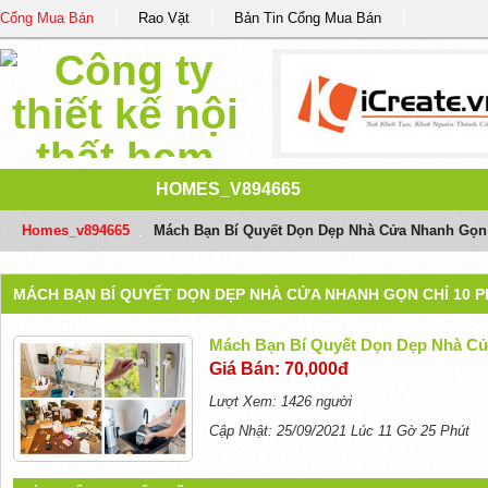
Cổng Mua Bán
Rao Vặt
Bản Tin Cổng Mua Bán
HOMES_V894665
Homes_v894665
/
Mách Bạn Bí Quyết Dọn Dẹp Nhà Cửa Nhanh Gọn 
MÁCH BẠN BÍ QUYẾT DỌN DẸP NHÀ CỬA NHANH GỌN CHỈ 10 
Mách Bạn Bí Quyết Dọn Dẹp Nhà Cử
Giá Bán: 70,000đ
Lượt Xem: 1426 người
Cập Nhật: 25/09/2021 Lúc 11 Gờ 25 Phút