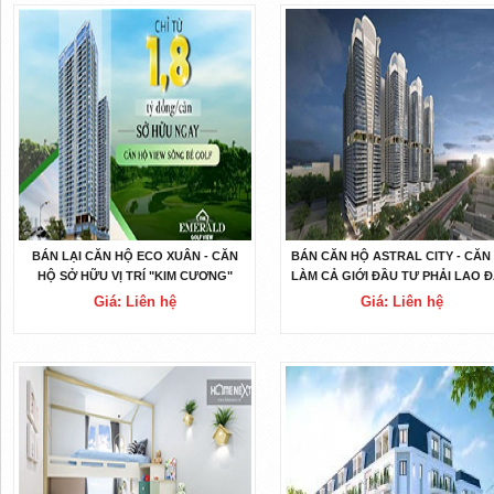
BÁN LẠI CĂN HỘ ECO XUÂN - CĂN
BÁN CĂN HỘ ASTRAL CITY - CĂN
HỘ SỞ HỮU VỊ TRÍ "KIM CƯƠNG"
LÀM CẢ GIỚI ĐẦU TƯ PHẢI LAO 
CỰC ĐẮT ĐỎ
Giá: Liên hệ
Giá: Liên hệ