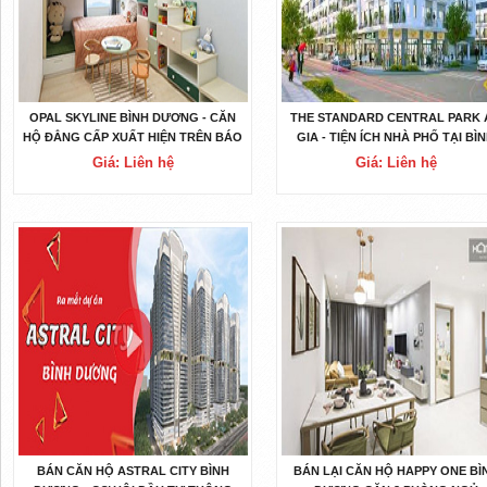
OPAL SKYLINE BÌNH DƯƠNG - CĂN
THE STANDARD CENTRAL PARK 
HỘ ĐẲNG CẤP XUẤT HIỆN TRÊN BÁO
GIA - TIỆN ÍCH NHÀ PHỐ TẠI BÌ
NGOẠI
DƯƠNG
Giá: Liên hệ
Giá: Liên hệ
BÁN CĂN HỘ ASTRAL CITY BÌNH
BÁN LẠI CĂN HỘ HAPPY ONE BÌ