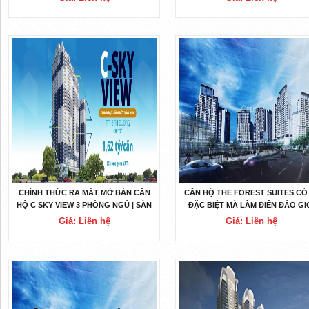
CHÍNH THỨC RA MẮT MỞ BÁN CĂN
CĂN HỘ THE FOREST SUITES CÓ
HỘ C SKY VIEW 3 PHÒNG NGỦ | SÀN
ĐẶC BIỆT MÀ LÀM ĐIÊN ĐẢO GI
PHÂN PHỐI HOMENEXT
ĐẦU TƯ NHỮNG NGÀY QUA
Giá: Liên hệ
Giá: Liên hệ