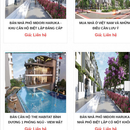
BÁN NHÀ PHỐ MIDORI HARUKA -
MUA NHÀ Ở VIỆT NAM VÀ NHỮ
KHU CĂN HỘ BIỆT LẬP ĐẲNG CẤP
ĐIỀU CẦN LƯU Ý
NHẤT BÌNH DƯƠNG
Giá: Liên hệ
Giá: Liên hệ
BÁN CĂN HỘ THE HABITAT BÌNH
BÁN NHÀ PHỐ MIDORI HARUKA 
DƯƠNG 1 PHÒNG NGỦ - VIEW MẶT
NHÀ PHỐ BIỆT LẬP CÓ MỘT KH
TIỀN QL13
HAI TẠI BÌNH DƯƠNG
Giá: Liên hệ
Giá: Liên hệ