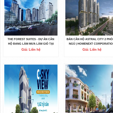
THE FOREST SUITES - DỰ ÁN CĂN
BÁN CĂN HỘ ASTRAL CITY 2 PH
HỘ ĐANG LÀM MƯA LÀM GIÓ TẠI
NGỦ | HOMENEXT CORPORATI
BÌNH DƯƠNG
Giá: Liên hệ
Giá: Liên hệ