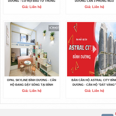
DƯƠNG - CƠ HỘI ĐẦU TƯ THÔNG
DƯƠNG CĂN 3 PHÒNG NGỦ
MINH
Giá: Liên hệ
Giá: Liên hệ
OPAL SKYLINE BÌNH DƯƠNG - CĂN
BÁN CĂN HỘ ASTRAL CITY BÌN
HỘ ĐANG DẬY SÓNG TẠI BÌNH
DƯƠNG - CĂN HỘ "DÁT VÀNG
DƯƠNG
TRONG LÀN CĂN HỘ
Giá: Liên hệ
Giá: Liên hệ