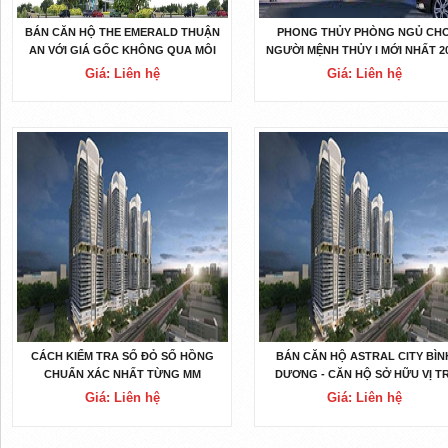
BÁN CĂN HỘ THE EMERALD THUẬN
PHONG THỦY PHÒNG NGỦ CH
AN VỚI GIÁ GỐC KHÔNG QUA MÔI
NGƯỜI MỆNH THỦY I MỚI NHẤT 2
GIỚI
Giá: Liên hệ
Giá: Liên hệ
CÁCH KIỂM TRA SỔ ĐỎ SỔ HỒNG
BÁN CĂN HỘ ASTRAL CITY BÌN
CHUẨN XÁC NHẤT TỪNG MM
DƯƠNG - CĂN HỘ SỞ HỮU VỊ TR
VÀNG DUY NHẤT TẠI BD
Giá: Liên hệ
Giá: Liên hệ