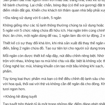
hề bành chướng. Lại chắc chắn, bóng đẹp (có thể soi gương) đặt t
điểm nhấn đắt giá. Khiến cho khách tới thăm quan nhà bếp phải xu
⭐
Đa năng sử dụng với 6 cánh, 5 ngăn
Không giống như các tủ lạnh thông thường chúng ta sử dụng hoặc 
5 ngăn với 5 chức năng chứa đồ hữu ích. Hai ngăn trên cùng chính
thức ăn chín, một ngăn dùng để rau, 1 ngăn làm đá rới tự động, 2 
Thiết kế có sự thay đổi khá lớn, khi nhà sản xuất đã thay thế ngăn đ
điển, bằng 2 ngăn chứa đồ. Tạo sự tiện lợi cho người sử dụng trong 
Mỗi ngăn còn được thiết kế nắp đậy, nút điều chỉnh riêng biệt. Nh
trộn với nhau, không tạo ra mùi khó chịu và đặc biệt là không xộc 
Công nghệ lọc mùi, kháng khuẩn còn tạo một bầu không khí sạch, g
phẩm.
Tùy từng loại thực phẩm mà bạn có thể điều chỉnh độ lạnh sâu ch
với hoa quả, thối oai với thịt và không cần để ngăn đá cho đông. Khi
tươi ngon hơn.
⭐
Không hề đóng tuyết
Tạo tuyết trên thành tủ là một trong những đặc điểm đáng ghét nhất