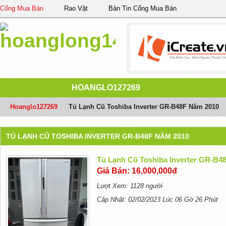
Cổng Mua Bán
Rao Vặt
Bản Tin Cổng Mua Bán
HOANGLO127269
Hoanglo127269
/
Tủ Lạnh Cũ Toshiba Inverter GR-B48F Năm 2010
TỦ LẠNH CŨ TOSHIBA INVERTER GR-B48F NĂM 2010
Tủ Lạnh Cũ Toshiba Inverter GR-B4
Giá Bán: 16,000,000đ
Lượt Xem: 1128 người
Cập Nhật: 02/02/2023 Lúc 06 Gờ 26 Phút