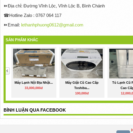
⏩
Địa chỉ: Đường Vĩnh Lộc, Vĩnh Lộc B, Bình Chánh
☎
Hotline Zalo : 0767 064 117
⏩
Email:
lethanhphuong0612@gmail.com
SẢN PHẨM KHÁC
Máy Lạnh Nội Địa Nhật...
Máy Giặt Cũ Cao Cấp
Tủ Lạnh Cũ 
33,000,000đ
Toshiba...
Cao Cấp
100,000đ
12,000,
BÌNH LUẬN QUA FACEBOOK