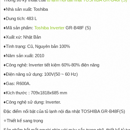
♦Nhà sản xuất: Toshiba
♦Dung tích: 483 L
♦Mã sản phẩm:
Toshiba Inverter
GR-B48F (S)
♦Xuất xứ: Nhật Bản
♦Tình trạng: Cũ, Nguyên bản 100%
♦Năm sản xuất: 2010
♦Công nghệ: Inverter tiết kiệm 60%-80% điện năng
♦Điện năng sử dụng: 100V(50 ~ 60 Hz)
♦Gas: R600A.
♦Kích thước : 709x1818x685 mm
♦Công nghệ sử dụng: Inverter.
Đặc điểm nổi bật của tủ lạnh nội địa nhật TOSHIBA GR-B48F(S)
⭐
Thiết kế sang trọng
Sản phẩm bắt mắt người nhìn với màu sắc trang nhã, thiết kế tủ t