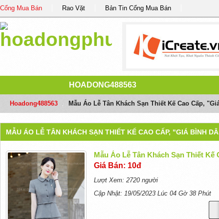
Cổng Mua Bán
Rao Vặt
Bản Tin Cổng Mua Bán
HOADONG488563
Hoadong488563
/
Mẫu Áo Lễ Tân Khách Sạn Thiết Kế Cao Cấp, "giá
MẪU ÁO LỄ TÂN KHÁCH SẠN THIẾT KẾ CAO CẤP, "GIÁ BÌNH DÂ
Mẫu Áo Lễ Tân Khách Sạn Thiết Kế C
Giá Bán: 10đ
Lượt Xem: 2720 người
Cập Nhật: 19/05/2023 Lúc 04 Gờ 38 Phút