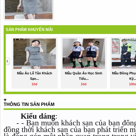
SẢN PHẨM KHUYẾN MÃI
Mẫu Áo Lễ Tân Khách
Mẫu Quần Áo Học Sinh
Mẫu Đồng Phục
Sạn...
Tiểu...
Kỹ..
10đ
10đ
100
THÔNG TIN SẢN PHẨM
Kiểu dáng
:
-
- Bạn muốn khách sạn của bạn đông
đồng thời khách sạn của bạn phát triển m