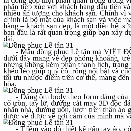
là đóng góp một phần quan trọng trong việ
phận tiếp xúc với khách hàng đầu tiên v
nhiều ấn tượng cho khách sạn. Chính vì v
chính là bộ mặt của khách sạn và việc m
hàng – khách sạn đẹp, là một điều hết sức
ban đầu là rất quan trọng giúp bạn xây 
dài.
- Mẫu đồng phục Lễ tân mà VIỆT ĐỒ
dưới đây mang vẻ đẹp phóng khoáng, trẻ 
nhưng không kém phần thanh lịch, trang n
khéo léo giúp quý cô trông nổi bật và cu
tối ưu nhược điểm trên cơ thể, mang đến
hòa.
- Dáng ôm body theo form dáng của n
cổ tròn, tay lỡ, đường cắt may 3D độc đ
nhấn nhá, đường uốn, lượn trên thân áo 
được vẻ được vẻ gợi cảm của mình mà v
- Thêm vào đó thiết kế gấp tay áo, có t