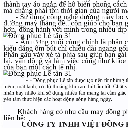
thành tay áo ngắn để hô biến phong cách
mà chẳng phải tốn thời gian của người m
- Sử dụng công nghệ đường may bo viền
đường may thẳng đều còn giúp cho bạn g
hơn, đồng hành với mình trong nhiều dịp
- Ấn tượng cuối cùng chính là phần c
kiểu dáng ôm bút chì chiều dài ngang gối
Phần gấu váy xẻ tà phía sau giúp bạn gái
lại, vận động và làm việc cũng như khoe
của bạn một cách tế nhị.
-
- Đồng phục Lễ tân được tạo nên từ những t
mềm, mát lạnh, có độ thoáng khí cao, hút ẩm tốt. Chất
nhăn hay nhão khi sử dụng nhiều lần mang lại cảm giác t
yên tâm thực hiện các hoạt động sống hàng ngày.
Khách hàng có nhu cầu may đồng phục
liên hệ:
CÔNG TY TNHH VIỆT ĐỒNG 