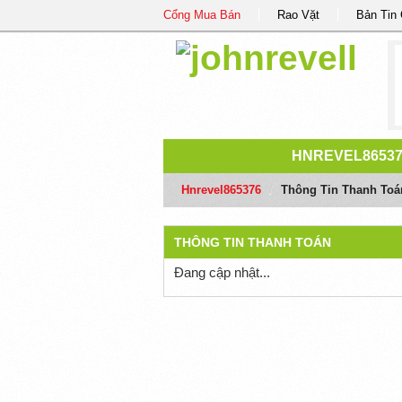
Cổng Mua Bán
Rao Vặt
Bản Tin
HNREVEL8653
Hnrevel865376
/
Thông Tin Thanh Toá
THÔNG TIN THANH TOÁN
Đang cập nhật...