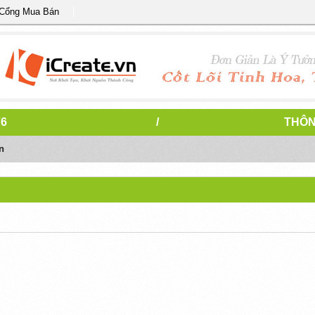
 Cổng Mua Bán
76
/
THÔN
n