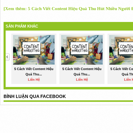
[Xem thêm: 5 Cách Viết Content Hiệu Quả Thu Hút Nhiều Người 
SẢN PHẨM KHÁC
5 Cách Viết Content Hiệu
5 Cách Viết Content Hiệu
5 Cách Viết C
Quả Thu...
Quả Thu...
Quả Th
Liên Hệ
Liên Hệ
Liên 
BÌNH LUẬN QUA FACEBOOK