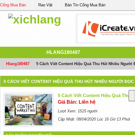
Cổng Mua Bán
Rao Vặt
Bản Tin Cổng Mua Bán
HLANG180487
Hlang180487
/
5 Cách Viết Content Hiệu Quả Thu Hút Nhiều Người 
5 CÁCH VIẾT CONTENT HIỆU QUẢ THU HÚT NHIỀU NGƯỜI ĐỌC
5 Cách Viết Content Hiệu Quả Thu 
Giá Bán: Liên hệ
Lượt Xem: 1515 người
Cập Nhật: 08/04/2020 Lúc 16 Gờ 13 Phút