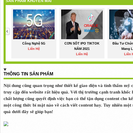
SẢN PHẨM KHUYẾN MÃI
Công Nghệ 5G
CƠN SỐT IPO TIKTOK
Đầu Tư Chứ
Liên Hệ
NĂM 2021
Mang Lạ
Liên Hệ
Liên 
THÔNG TIN SẢN PHẨM
Nội dung cũng quan trọng như thiết kế giao diện và tính thẩm mỹ 
truy cập đến website rất hiệu quả. Với thị trường cạnh tranh khốc 
chất lượng cũng quyết định việc bạn có thể tận dụng content cho 
một công thức bí mật nào về cách viết content hay. Tuy nhiên một s
quả dưới đây sẽ giúp bạn!