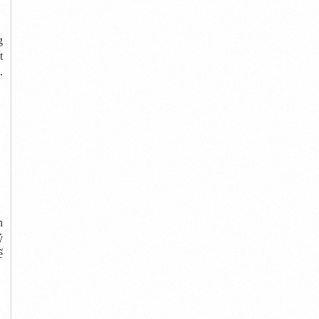
g
t
.
n
ý
ể