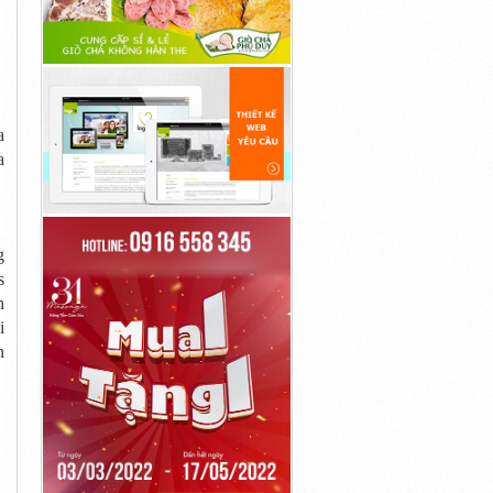
a
a
g
s
h
i
n