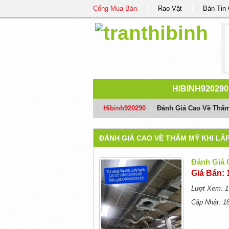
Cổng Mua Bán
Rao Vặt
Bản Tin
HIBINH920290
Hibinh920290
/
Đánh Giá Cao Về Thẩm
ĐÁNH GIÁ CAO VỀ THẨM MỸ KHI LẮ
Đánh Giá 
Giá Bán: 
Lượt Xem: 1
Cập Nhật: 1