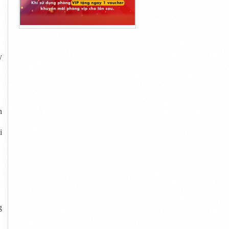
y
n
i
g