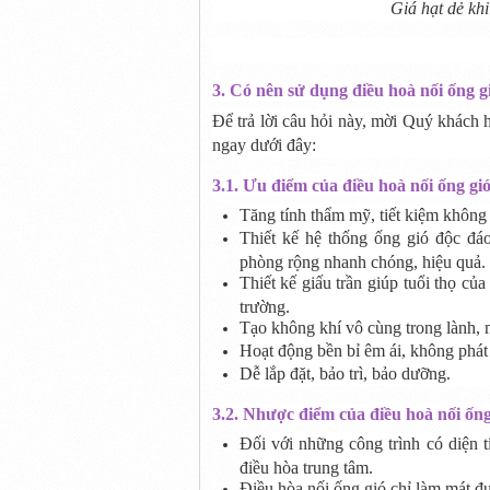
Giá hạt dẻ kh
3. Có nên sử dụng điều hoà nối ống 
Để trả lời câu hỏi này, mời Quý khách 
ngay dưới đây:
3.1. Ưu điểm của điều hoà nối ống gió
Tăng tính thẩm mỹ, tiết kiệm không 
Thiết kế hệ thống ống gió độc đá
phòng rộng nhanh chóng, hiệu quả.
Thiết kế giấu trần giúp tuổi thọ củ
trường.
Tạo không khí vô cùng trong lành, 
Hoạt động bền bỉ êm ái, không phát r
Dễ lắp đặt, bảo trì, bảo dưỡng.
3.2. Nhược điểm của điều hoà nối ống
Đối với những công trình có diện t
điều hòa trung tâm.
Điều hòa nối ống gió chỉ làm mát đư