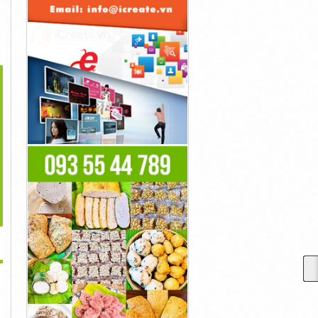
>
ham Khảo Dòng Điều
Tham Khảo Các Sản Phẩm
Cần Nhiều Chi Phí Để
Hòa Daikin...
Máy...
Lắp...
1,000,000đ
1,000,000đ
1,000,000đ