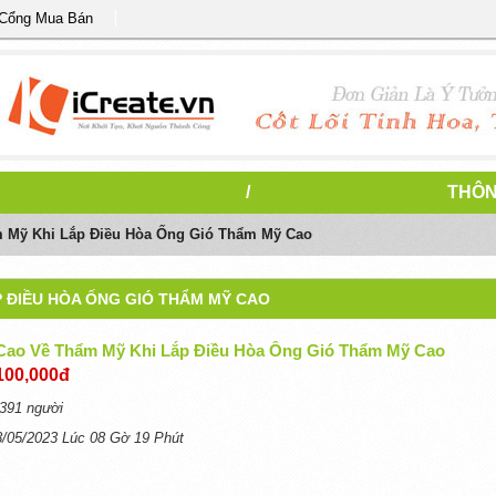
 Cổng Mua Bán
/
THÔN
 Mỹ Khi Lắp Điều Hòa Ống Gió Thẩm Mỹ Cao
P ĐIỀU HÒA ỐNG GIÓ THẨM MỸ CAO
Cao Về Thẩm Mỹ Khi Lắp Điều Hòa Ống Gió Thẩm Mỹ Cao
100,000đ
391 người
8/05/2023 Lúc 08 Gờ 19 Phút