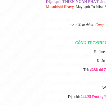
Điện lạnh THIÊN NGÂN PHÁT chuy
Mitsubishi Heavy
, Máy lạnh Toshiba, 
>>> Xem thêm:
Cung c
CÔNG TY TNHH 
Hotline
Khảo s
Tel
:
(028) 66 
W
Địa chỉ:
244/25 Đường 