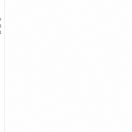
u
g
g