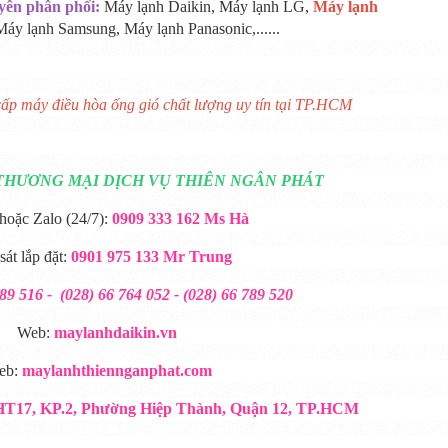
ên phân phối:
Máy lạnh Daikin, Máy lạnh LG,
Máy lạnh
Máy lạnh Samsung, Máy lạnh Panasonic,......
ấp máy điều hòa ống gió chất lượng uy tín tại TP.HCM
THƯƠNG MẠI DỊCH VỤ THIÊN NGÂN PHÁT
 hoặc Zalo (24/7):
0909 333 162 Ms Hà
át lắp đặt:
0901 975 133 Mr Trung
789 516 - (028) 66 764 052 - (028) 66 789 520
Web:
maylanhdaikin.vn
eb:
maylanhthiennganphat.com
HT17, KP.2, Phường Hiệp Thành, Quận 12, TP.HCM