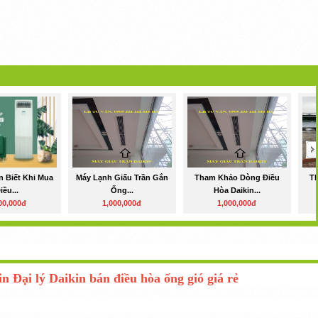
 Biết Khi Mua
Máy Lạnh Giấu Trần Gắn
Tham Khảo Dòng Điều
T
iều...
Ống...
Hòa Daikin...
00,000đ
1,000,000đ
1,000,000đ
in Đại lý Daikin bán
điều hòa ống gió
giá rẻ