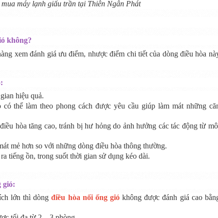
i mua máy lạnh giấu trần tại Thiên Ngân Phát
gió không?
hàng xem đánh giá ưu điểm, nhược điểm chi tiết của dòng điều hòa nà
:
gian hiệu quả.
o có thể làm theo phong cách được yêu cầu giúp làm mát những că
a điều hòa tăng cao, tránh bị hư hỏng do ảnh hưởng các tác động từ mô
mát mẻ hơn so với những dòng điều hòa thông thường.
a tiếng ồn, trong suốt thời gian sử dụng kéo dài.
 gió:
ích lớn thì dòng
điều hòa nối ống gió
không được đánh giá cao bằn
ợc tối đa từ 2 – 3 phòng.