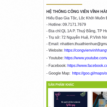
HỆ THỐNG CÔNG VIÊN VĨNH HẰ
Hiếu Đạo Gia Tộc, Lộc Khởi Muôn 
- Hotline: 09.7171.7679
- Địa chỉ:QL 1A P. Thuỷ Bằng, TP H
- Trụ sở: 72 Nguyễn Huệ, P.Vĩnh Ni
- Email: nhattien.thuathienhue@gm
- Website:
https://congvienvinhha
- Youtube:
https://www.youtube.co
- Facebook:
https://www.facebook
- Google Map:
https://goo.gl/map
SẢN PHẨM KHÁC