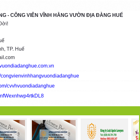
NG - CÔNG VIÊN VĨNH HẰNG VƯỜN ĐỊA ĐÀNG HUẾ
Đời!
uế
nh, TP. Huế
ail.com
ngvuondiadanghue.com.vn
m/congvienvinhhangvuondiadanghue
.com/cvvhvuondiadanghue
s/onfWexnhwp4rtkDL8