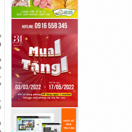
m
g
u
m
,
u
,
ý
i
o