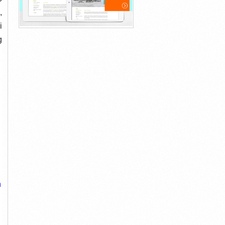
,
i
g
n