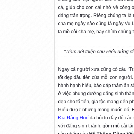
cả, giúp cho con cái nhớ về công ơ
đáng trân trọng. Riêng chúng ta là
cha mẹ ngày nào cũng là ngày Vu L
ta mồ côi cha mẹ, hay chính chúng ta
“Trăm nét thiện chữ Hiếu đứng đầu
Ngay cả người xưa cũng có câu “Trăm
tốt đẹp đầu tiên của mỗi con người.
hành hạnh hiếu, báo đáp thâm ân sâ
ở việc phụng dưỡng đấng sinh thành
đẹp cho tổ tiên, gia tộc mang đến p
Hiểu được những mong muốn đó,
H
Địa Đàng Huế
đã hội tụ đầy đủ cá
với đấng sinh thành, gồm mộ cải tá
sản phẩm của
Hệ Thống Công Viê