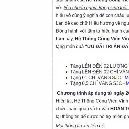
với
tiêu chuẩn nghĩa trang sinh thái
hiếu vô cùng ý nghĩa để con cháu lựa
Lan đề cao chữ Hiếu hướng về ngu
Đồng hành với tâm tư hiếu hạnh của
Lan
này,
Hệ Thống Công Viên Vĩn
tặng món quà
“ƯU ĐÃI TRI ÂN Đ
Tặng LÊN ĐẾN 02 LƯỢNG V
Tặng LÊN ĐẾN 02 CHỈ VÀN
Tặng 01 CHỈ VÀNG SJC -
M
Tặng 0,5 CHỈ VÀNG SJC -
M
Chương trình áp dụng từ ngày 20
Hiện tại, Hệ Thống Công Viên Vĩn
chức tham quan và tư vấn
HOÀN T
lại thông tin để được hỗ trợ miễn ph
Mọi thông tin xin liên hệ: