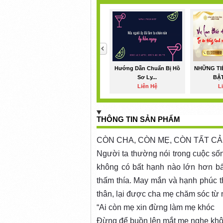
<
Hướng Dẫn Chuẩn Bị Hồ
NHỮNG TI
Sơ Ly...
BẬT
Liên Hệ
L
THÔNG TIN SẢN PHẨM
CÒN CHA, CÒN MẸ, CÒN TẤT CẢ..
Người ta thường nói trong cuộc s
không có bất hạnh nào lớn hơn bất
thấm thía. May mắn và hạnh phúc th
thân, lại được cha mẹ chăm sóc từ
“Ai còn mẹ xin đừng làm mẹ khóc
Đừng để buồn lên mắt mẹ nghe kh