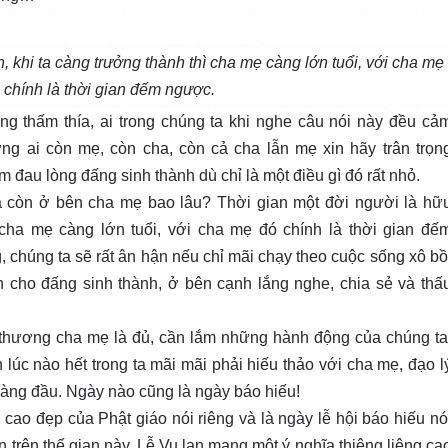
, khi ta càng trưởng thành thì cha mẹ càng lớn tuổi, với cha mẹ
 chính là thời gian đếm ngược.
g thấm thía, ai trong chúng ta khi nghe câu nói này đều cả
g ai còn mẹ, còn cha, còn cả cha lẫn mẹ xin hãy trân trọn
 đau lòng đấng sinh thành dù chỉ là một điều gì đó rất nhỏ.
ta còn ở bên cha mẹ bao lâu? Thời gian một đời người là hữ
 cha mẹ càng lớn tuổi, với cha mẹ đó chính là thời gian đế
 chúng ta sẽ rất ân hận nếu chỉ mãi chạy theo cuộc sống xô bồ
 cho đấng sinh thành, ở bên cạnh lắng nghe, chia sẻ và thấ
 thương cha mẹ là đủ, cần lắm những hành động của chúng ta
lúc nào hết trong ta mãi mãi phải hiếu thảo với cha mẹ, đạo l
hàng đầu. Ngày nào cũng là ngày báo hiếu!
 cao đẹp của Phật giáo nói riêng và là ngày lễ hội báo hiếu nó
 trên thế gian này. Lễ Vu lan mang một ý nghĩa thiêng liêng ca