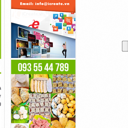
>
t Does An Application
MÙA VU LAN ĐẾN - MÙA
MÙA VU LAN ĐẾN - MÙA
For...
BÁO HIẾU...
BÁO HIẾU...
Liên Hệ
Liên Hệ
Liên Hệ
à
ự
g