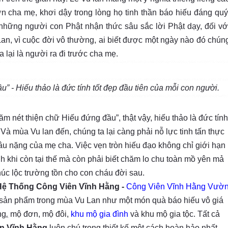
n cha mẹ, khơi dậy trong lòng họ tinh thần báo hiếu đáng quý
 những người con Phật nhận thức sâu sắc lời Phật dạy, đối vớ
an, vì cuộc đời vô thường, ai biết được một ngày nào đó chún
 lại là người ra đi trước cha mẹ.
” - Hiếu thảo là đức tính tốt đẹp đầu tiên của mỗi con người.
 nét thiện chữ Hiếu đứng đầu”, thật vậy, hiếu thảo là đức tính
 Và mùa Vu lan đến, chúng ta lại càng phải nỗ lực tinh tấn thực
u nặng của mẹ cha. Việc vẹn tròn hiếu đạo không chỉ giới hạn
 khi còn tại thế mà còn phải biết chăm lo chu toàn mồ yên mả
húc lộc trường tồn cho con cháu đời sau.
ệ Thống Công Viên Vĩnh Hằng -
Công Viên Vĩnh Hằng Vườ
c sản phẩm trong mùa Vu Lan như một món quà báo hiếu vô giá
ng
,
mộ đơn, mộ đôi,
khu mộ gia đình
và khu mộ gia tộc. Tất cả
n Vĩnh Hằng
luôn chú trọng thiết kế một cách hoàn hảo nhất