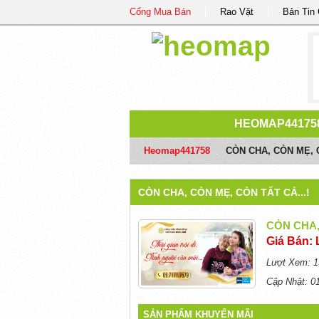
Cổng Mua Bán
Rao Vặt
Bản Tin
HEOMAP44175
Heomap441758
/
CÒN CHA, CÒN MẸ, C
CÒN CHA, CÒN MẸ, CÒN TẤT CẢ...!
CÒN CHA,
Giá Bán: 
Lượt Xem: 1
Cập Nhật: 0
SẢN PHẨM KHUYẾN MÃI