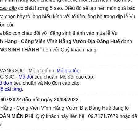
 cao cấp
có chất lượng 5 sao. Điều đó sẽ tạo nên món quà báo
 chọn bày tỏ lòng hiếu kính với tổ tiên, ông bà trong dịp lễ Vu
ồn cội.
 bậc con cháu đối với đấng sinh thành vào mùa lễ
Vu
h Hằng - Công Viên Vĩnh Hằng Vườn Địa Đàng Huế
dành
ẤNG SINH THÀNH”
đến với Quý khách hàng:
ÀNG SJC - Mộ gia đình,
Mộ gia tộc
;
G SJC -
Mộ đôi
tiêu chuẩn, Mộ đôi cao cấp;
ộ đơn
tiêu chuẩn và Mộ đơn cao cấp;
ộ cải táng
.
/07/2022 đến hết ngày 20/08/2022.
h Hằng - Công Viên Vĩnh Hằng Vườn Địa Đàng Huế đang tổ
OÀN MIỄN PHÍ
. Quý khách hãy liên hệ: 09.7171.7679 hoặc để
í!