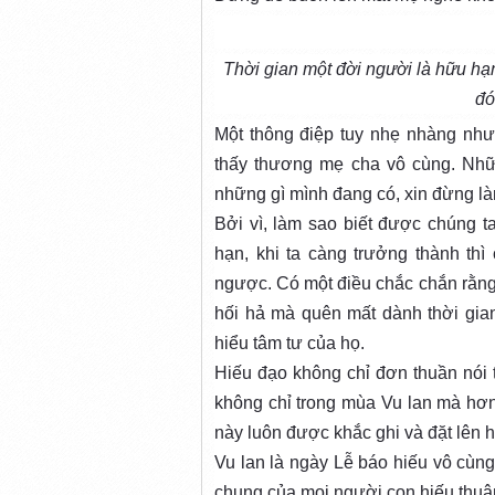
Thời gian một đời người là hữu hạn
đó
Một thông điệp tuy nhẹ nhàng nhưn
thấy thương mẹ cha vô cùng. Nhữn
những gì mình đang có, xin đừng làm
Bởi vì, làm sao biết được chúng 
hạn, khi ta càng trưởng thành thì
ngược. Có một điều chắc chắn rằng,
hối hả mà quên mất dành thời gian
hiểu tâm tư của họ.
Hiếu đạo không chỉ đơn thuần nói
không chỉ trong mùa Vu lan mà hơn 
này luôn được khắc ghi và đặt lên 
Vu lan là ngày Lễ báo hiếu vô cùng
chung của mọi người con hiếu thuận