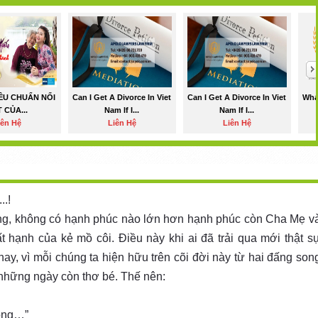
ÊU CHUẨN NỔI
Can I Get A Divorce In Viet
Can I Get A Divorce In Viet
Wha
 CỦA...
Nam If I...
Nam If I...
iên Hệ
Liên Hệ
Liên Hệ
.!
ống, không có hạnh phúc nào lớn hơn hạnh phúc còn Cha Mẹ v
 hạnh của kẻ mồ côi. Điều này khi ai đã trải qua mới thật s
ay, vì mỗi chúng ta hiện hữu trên cõi đời này từ hai đấng son
 những ngày còn thơ bé. Thế nên:
ông…”