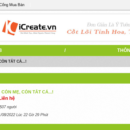
 Cổng Mua Bán
8
/
THÔN
ÒN TẤT CẢ...!
 CÒN MẸ, CÒN TẤT CẢ...!
Liên hệ
507 người
1/08/2022 Lúc 22 Gờ 29 Phút