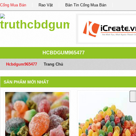
Cổng Mua Bán
Rao Vặt
Bản Tin Cổng Mua Bán
HCBDGUM965477
Hcbdgum965477
/
Trang Chủ
SẢN PHẨM MỚI NHẤT