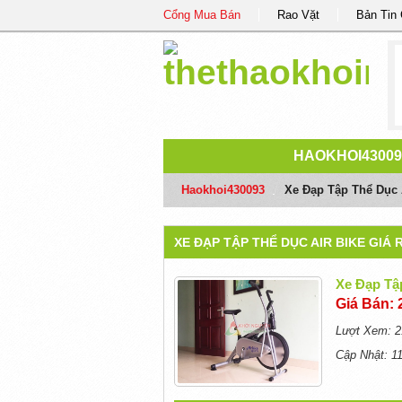
Cổng Mua Bán
Rao Vặt
Bản Tin
HAOKHOI43009
Haokhoi430093
/
Xe Đạp Tập Thể Dục 
XE ĐẠP TẬP THỂ DỤC AIR BIKE GIÁ
Xe Đạp Tậ
Giá Bán: 
Lượt Xem: 2
Cập Nhật: 1