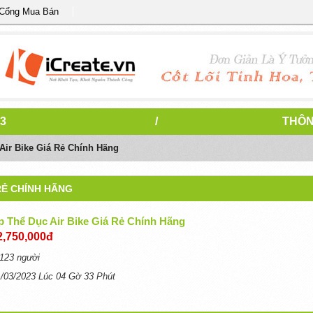
 Cổng Mua Bán
3
/
THÔN
Air Bike Giá Rẻ Chính Hãng
 RẺ CHÍNH HÃNG
p Thể Dục Air Bike Giá Rẻ Chính Hãng
2,750,000đ
123 người
1/03/2023 Lúc 04 Gờ 33 Phút