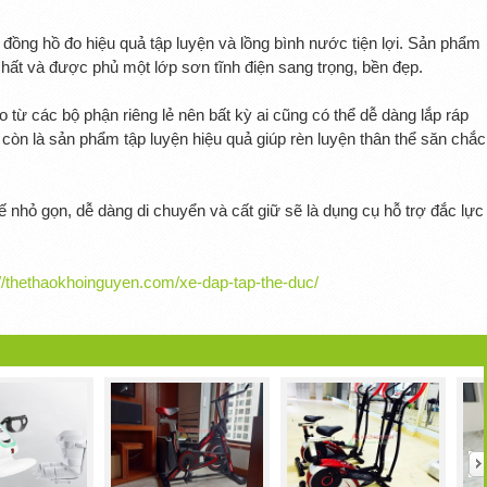
 đồng hồ đo hiệu quả tập luyện và lồng bình nước tiện lợi. Sản phẩm
hất và được phủ một lớp sơn tĩnh điện sang trọng, bền đẹp.
o từ các bộ phận riêng lẻ nên bất kỳ ai cũng có thể dễ dàng lắp ráp
còn là sản phẩm tập luyện hiệu quả giúp rèn luyện thân thể săn chắc
ế nhỏ gọn, dễ dàng di chuyển và cất giữ sẽ là dụng cụ hỗ trợ đắc lực
://thethaokhoinguyen.com/xe-dap-tap-the-duc/