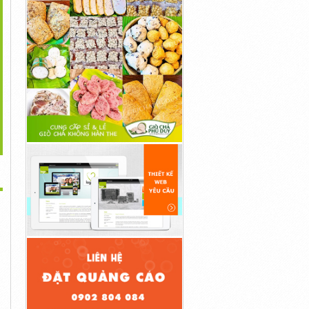
>
 Xe Đạp Tập Thể Dục
Xe Đạp Tập Thể Dục Tại
Xe Đạp Tập Thể Dục X-
MHE...
Nhà...
Bike Pro...
5,670,000đ
6,250,000đ
2,500,000đ