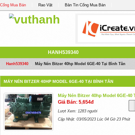
Cổng Mua Bán
Rao Vặt
Bản Tin Cổng Mua Bán
HANH539340
Hanh539340
/
Máy Nén Bitzer 40hp Model 6GE-40 Tại Bình Tân
MÁY NÉN BITZER 40HP MODEL 6GE-40 TẠI BÌNH TÂN
Máy Nén Bitzer 40hp Model 6GE-40 
Giá Bán: 5,654đ
Lượt Xem: 1283 người
Cập Nhật: 03/05/2023 Lúc 04 Gờ 23 Phút