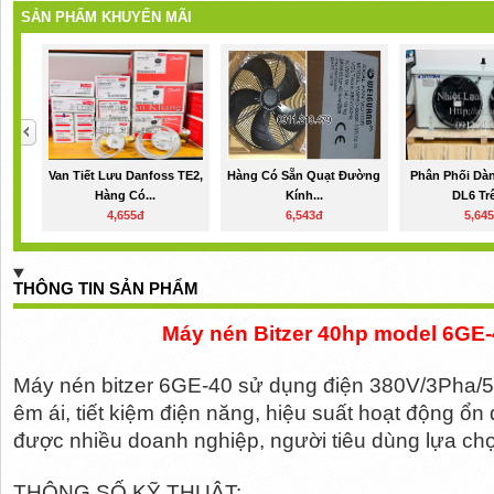
SẢN PHẨM KHUYẾN MÃI
Van Tiết Lưu Danfoss TE2,
Hàng Có Sẵn Quạt Đường
Phân Phối Dà
Hàng Có...
Kính...
DL6 Trê
4,655đ
6,543đ
5,64
THÔNG TIN SẢN PHẨM
Máy nén Bitzer 40hp model 6GE-4
Máy nén bitzer 6GE-40 sử dụng điện 380V/3Pha/5
êm ái, tiết kiệm điện năng, hiệu suất hoạt động ổn
được nhiều doanh nghiệp, người tiêu dùng lựa ch
THÔNG SỐ KỸ THUẬT: