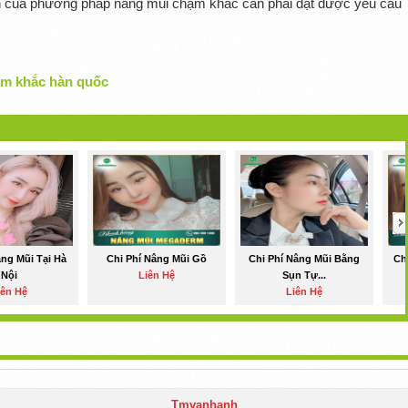
ẩn của phương pháp nâng mũi chạm khắc cần phải đạt được yêu cầu
ạm khắc hàn quốc
âng Mũi Tại Hà
Chi Phí Nâng Mũi Gồ
Chi Phí Nâng Mũi Bằng
Ch
Nội
Liên Hệ
Sụn Tự...
iên Hệ
Liên Hệ
Tmvanhanh