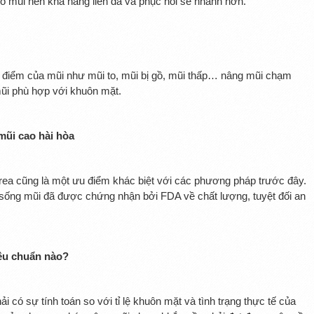
ô mũi nên khả năng liền da và phục hồi sẽ nhanh hơn.
điểm của mũi như mũi to, mũi bị gồ, mũi thấp… nâng mũi chạm
ũi phù hợp với khuôn mặt.
mũi cao hài hòa
rea cũng là một ưu điểm khác biệt với các phương pháp trước đây.
 sống mũi đã được chứng nhận bởi FDA về chất lượng, tuyệt đối an
iêu chuẩn nào?
 có sự tính toán so với tỉ lệ khuôn mặt và tình trạng thực tế của