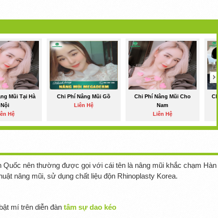
âng Mũi Tại Hà
Chi Phí Nâng Mũi Gồ
Chi Phí Nâng Mũi Cho
Ch
Nội
Liên Hệ
Nam
iên Hệ
Liên Hệ
 Quốc nên thường được gọi với cái tên là nâng mũi khắc chạm Hàn
uật nâng mũi, sử dụng chất liệu độn Rhinoplasty Korea.
ật mí trên diễn đàn
tâm sự dao kéo