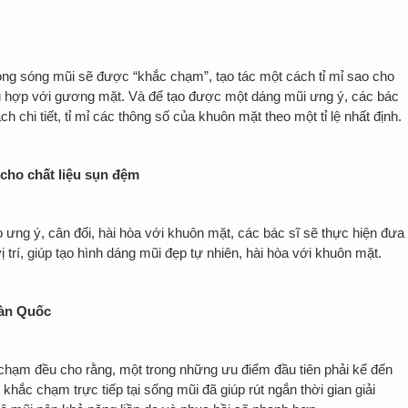
rong sóng mũi sẽ được “khắc chạm”, tạo tác một cách tỉ mỉ sao cho
 hợp với gương mặt. Và để tạo được một dáng mũi ưng ý, các bác
h chi tiết, tỉ mỉ các thông số của khuôn mặt theo một tỉ lệ nhất định.
cho chất liệu sụn đệm
 ưng ý, cân đối, hài hòa với khuôn mặt, các bác sĩ sẽ thực hiện đưa
 trí, giúp tạo hình dáng mũi đẹp tự nhiên, hài hòa với khuôn mặt.
Hàn Quốc
chạm đều cho rằng, một trong những ưu điểm đầu tiên phải kể đến
khắc chạm trực tiếp tại sống mũi đã giúp rút ngắn thời gian giải