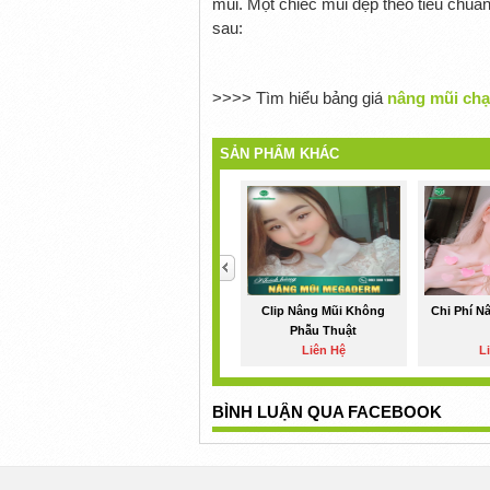
mũi. Một chiếc mũi đẹp theo tiêu chu
sau:
>>>> Tìm hiểu bảng giá
nâng mũi ch
SẢN PHẨM KHÁC
<
Clip Nâng Mũi Không
Chi Phí N
Phẫu Thuật
Liên Hệ
L
BÌNH LUẬN QUA FACEBOOK