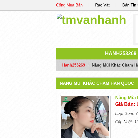
Cổng Mua Bán
Rao Vặt
Bản Tin
HANH253269
Hanh253269
/
Nâng Mũi Khắc Chạm H
NÂNG MŨI KHẮC CHẠM HÀN QUỐC
Nâng Mũi
Giá Bán: 
Lượt Xem: 7
Cập Nhật: 1