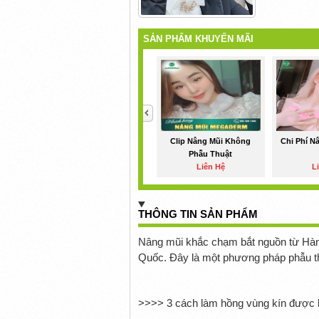
SẢN PHẨM KHUYẾN MÃI
<
Clip Nâng Mũi Không
Chi Phí N
Phẫu Thuật
Liên Hệ
L
THÔNG TIN SẢN PHẨM
Nâng mũi khắc chạm bắt nguồn từ Hàn
Quốc. Đây là một phương pháp phẫu th
>>>> 3 cách làm hồng vùng kín được b