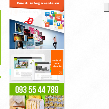
>
i Phí Nâng Mũi Bằng
Chi Phí 1 Ca Phẫu Thuật
Cách Chăm Sóc Sau Phẫu
Sụn Tự...
Nâng Mũi
Thuật...
Liên Hệ
Liên Hệ
Liên Hệ