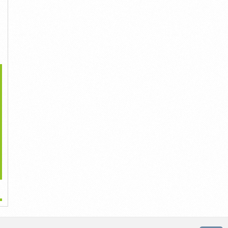
>
i Phí 1 Ca Phẫu Thuật
Tiêm Nâng Mũi Có Hại
Tiêm Nâng Mũi Cao Là
Nâng Mũi
Không?
Gì?
Liên Hệ
Liên Hệ
Liên Hệ