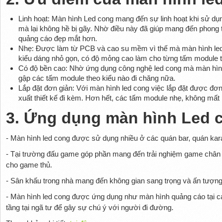
Linh hoạt: Màn hình Led cong mang đến sự linh hoạt khi sử dụn
mà lại không hề bị gãy. Nhờ điều này đã giúp mang đến phong t
quảng cáo đẹp mắt hơn.
Nhẹ: Được làm từ PCB và cao su mềm vì thế mà màn hình led 
kiểu dáng nhỏ gọn, có độ mỏng cao làm cho từng tấm module 
Có độ bền cao: Nhờ ứng dụng công nghệ led cong mà màn hình 
gập các tấm module theo kiểu nào đi chăng nữa.
Lắp đặt đơn giản: Với màn hình led cong việc lắp đặt được đ
xuất thiết kế đi kèm. Hơn hết, các tấm module nhẹ, không mất n
3. Ứng dụng màn hình Led 
- Màn hình led cong được sử dụng nhiều ở các quán bar, quán kar
- Tại trường đấu game góp phần mang đến trải nghiệm game chân 
cho game thủ.
- Sân khấu trong nhà mang đến không gian sang trọng và ấn tượn
- Màn hình led cong được ứng dụng như màn hình quảng cáo tại c
tầng tại ngã tư để gây sự chú ý với người đi đường.