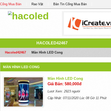
Cổng Mua Bán
Rao Vặt
Bản Tin Cổng Mua Bán
HACOLED42467
Hacoled42467
/
Màn Hình LED Cong
MÀN HÌNH LED CONG
Màn Hình LED Cong
Giá Bán: 580,000đ
Lượt Xem: 2923 người
Cập Nhật: 07/11/2020 Lúc 08 Gờ 11 Phút