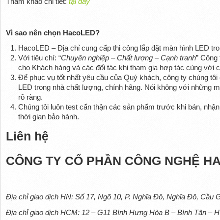
Tham khảo chi tiết:
tại đây
Vì sao nên chọn HacoLED?
HacoLED – Địa chỉ cung cấp thi công lắp đặt màn hình LED tro
Với tiêu chí: “
Chuyên nghiệp – Chất lượng – Cạnh tranh
” Công 
cho Khách hàng và các đối tác khi tham gia hợp tác cùng với c
Để phục vụ tốt nhất yêu cầu của Quý khách, công ty chúng tô
LED trong nhà chất lượng, chính hãng. Nói không với những 
rõ ràng.
Chúng tôi luôn test cẩn thận các sản phẩm trước khi bán, nhận 
thời gian bảo hành.
Liên hệ
CÔNG TY CỔ PHẦN CÔNG NGHỆ HA
Địa chỉ giao dịch HN: Số 17, Ngõ 10, P. Nghĩa Đô, Nghĩa Đô, Cầu G
Địa chỉ giao dịch HCM: 12 – G11 Bình Hưng Hòa B – Bình Tân – 