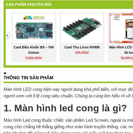
SẢN PHẨM KHUYẾN MÃI
Card Điều Khiển BX – Y04
Card Thu Linsn RV908
Màn Hình LCD
Onbon
295,000đ
55 In
9,000,000đ
50,000,
THÔNG TIN SẢN PHẨM
Màn hình LED cong hiện nay người dung khá phổ biến, với mục đích
người xem với tỉ lệ cong siêu chuẩn. Chúng ta cùng tìm hiếu rõ về
1. Màn hình led cong là gì?
Màn hình Led cong thuộc chiếc sản phẩm Led Screen, ngoài ra mà
cong chứ chẳng hề thẳng giống như màn hình truyền thống. các m