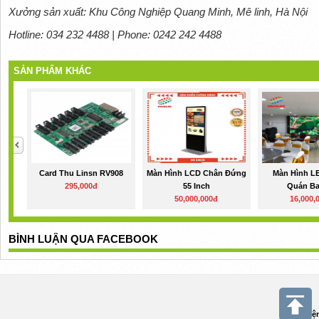
Xưởng sản xuất: Khu Công Nghiệp Quang Minh, Mê linh, Hà Nội
Hotline: 034 232 4488 | Phone: 0242 242 4488
SẢN PHẨM KHÁC
Card Thu Linsn RV908
Màn Hình LCD Chân Đứng
Màn Hình L
295,000đ
55 Inch
Quán Ba
50,000,000đ
16,000,
BÌNH LUẬN QUA FACEBOOK
Điệ