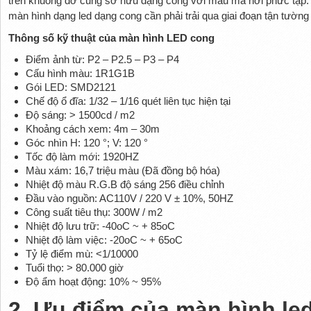
trên khuông đỡ cũng sở hữu dạng cong với mẫu mã hơi phức tạp. V
màn hình dạng led dạng cong cần phải trải qua giai đoạn tận tường
Thông số kỹ thuật của màn hình LED cong
Điểm ảnh từ: P2 – P2.5 – P3 – P4
Cấu hình màu: 1R1G1B
Gói LED: SMD2121
Chế độ ổ đĩa: 1/32 – 1/16 quét liên tục hiện tại
Độ sáng: > 1500cd / m2
Khoảng cách xem: 4m – 30m
Góc nhìn H: 120 °; V: 120 °
Tốc độ làm mới: 1920HZ
Màu xám: 16,7 triệu màu (Đã đồng bộ hóa)
Nhiệt độ màu R.G.B độ sáng 256 điều chỉnh
Đầu vào nguồn: AC110V / 220 V ± 10%, 50HZ
Công suất tiêu thụ: 300W / m2
Nhiệt độ lưu trữ: -40oC ~ + 85oC
Nhiệt độ làm việc: -20oC ~ + 65oC
Tỷ lệ điểm mù: <1/10000
Tuổi thọ: > 80.000 giờ
Độ ẩm hoạt động: 10% ~ 95%
2. Ưu điểm của màn hình le