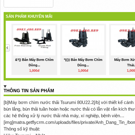
SẢN PHẨM KHUYẾN MÃI
&*() Bán Máy Bơm Chìm
*(()) Bán Máy Bơm Chìm
Máy Bơm Xử
Dòng...
Dòng...
Thải.
1,000đ
1,000đ
1,00
THÔNG TIN SẢN PHẨM
[b]Máy bơm chìm nước thải Tsurumi 80U22.2[/b] với thiết kế cánh
bùn lắng, bùn thải tuần hoàn hoặc nước thải có lẫn vật rắn kích 
các hệ thống xử lý nước thải nhà máy, xí nghiệp, bệnh viện…
[img]matra.getflycrm.com/uploads/files/private/Anh_Dang_Tin_/b
Thông số kỹ thuật: