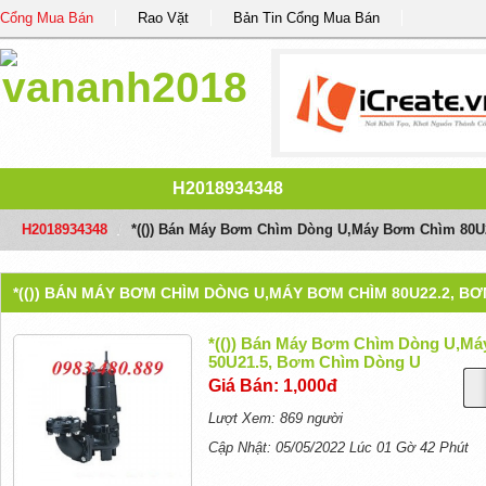
Cổng Mua Bán
Rao Vặt
Bản Tin Cổng Mua Bán
H2018934348
H2018934348
/
*(()) Bán Máy Bơm Chìm Dòng U,máy Bơm Chìm 80
*(()) BÁN MÁY BƠM CHÌM DÒNG U,MÁY BƠM CHÌM 80U22.2, B
*(()) Bán Máy Bơm Chìm Dòng U,m
50U21.5, Bơm Chìm Dòng U
Giá Bán: 1,000đ
Lượt Xem: 869 người
Cập Nhật: 05/05/2022 Lúc 01 Gờ 42 Phút