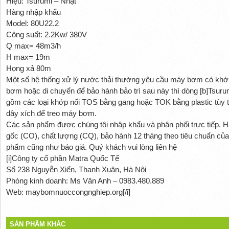
Hiệu: Tsurumi – Nhật
Hàng nhập khẩu
Model: 80U22.2
Công suất: 2.2Kw/ 380V
Q max= 48m3/h
H max= 19m
Họng xả 80m
Một số hệ thống xử lý nước thải thường yêu cầu máy bơm có khớp
bơm hoặc di chuyển để bảo hành bảo trì sau này thì dòng [b]Tsuru
gồm các loại khớp nối TOS bằng gang hoặc TOK bằng plastic tùy t
dây xích để treo máy bơm.
Các sản phẩm được chúng tôi nhập khẩu và phân phối trực tiếp. 
gốc (CO), chất lượng (CQ), bảo hành 12 tháng theo tiêu chuẩn của 
phẩm cũng như báo giá. Quý khách vui lòng liên hệ
[i]Công ty cổ phần Matra Quốc Tế
Số 238 Nguyễn Xiển, Thanh Xuân, Hà Nội
Phòng kinh doanh: Ms Vân Anh – 0983.480.889
Web: maybomnuoccongnghiep.org[/i]
SẢN PHẨM KHÁC