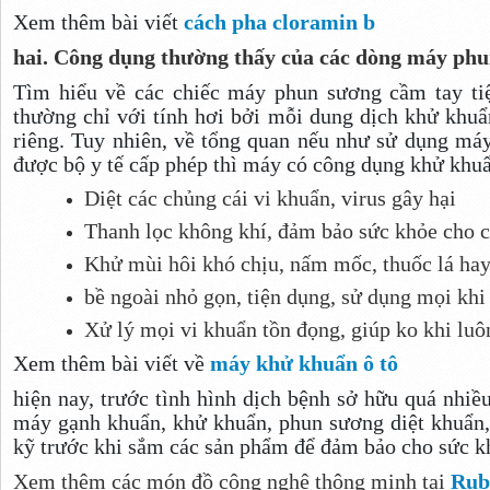
Xem thêm bài viết
cách pha cloramin b
hai. Công dụng thường thấy của các dòng máy phun
Tìm hiểu về các chiếc máy phun sương cầm tay tiệt
thường chỉ với tính hơi bởi mỗi dung dịch khử khu
riêng. Tuy nhiên, về tổng quan nếu như sử dụng m
được bộ y tế cấp phép thì máy có công dụng khử khuẩ
Diệt các chủng cái vi khuẩn, virus gây hại
Thanh lọc không khí, đảm bảo sức khỏe cho 
Khử mùi hôi khó chịu, nấm mốc, thuốc lá hay
bề ngoài nhỏ gọn, tiện dụng, sử dụng mọi khi
Xử lý mọi vi khuẩn tồn đọng, giúp ko khi luô
Xem thêm bài viết về
máy khử khuẩn ô tô
hiện nay, trước tình hình dịch bệnh sở hữu quá nhi
máy gạnh khuẩn, khử khuẩn, phun sương diệt khuẩn,
kỹ trước khi sắm các sản phẩm để đảm bảo cho sức k
Xem thêm các món đồ công nghệ thông minh tại
Rub