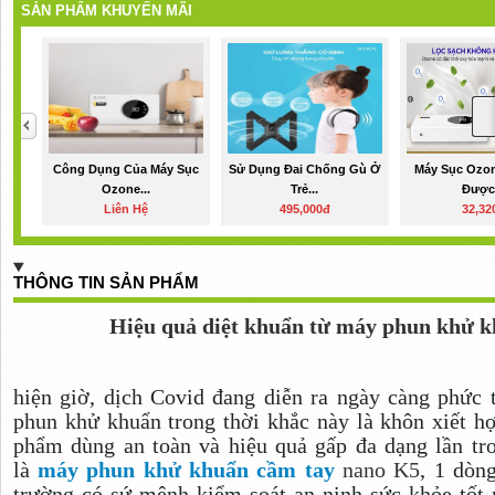
SẢN PHẨM KHUYẾN MÃI
Công Dụng Của Máy Sục
Sử Dụng Đai Chống Gù Ở
Máy Sục Ozo
Ozone...
Trẻ...
Được.
Liên Hệ
495,000đ
32,32
THÔNG TIN SẢN PHẨM
Hiệu quả diệt khuẩn từ máy phun khử k
hiện giờ, dịch Covid đang diễn ra ngày càng phức 
phun khử khuẩn trong thời khắc này là khôn xiết hợ
phẩm dùng an toàn và hiệu quả gấp đa dạng lần tro
là
máy phun khử khuẩn cầm tay
nano K5
, 1 dòn
trường có sứ mệnh kiểm soát an ninh sức khỏe tốt 