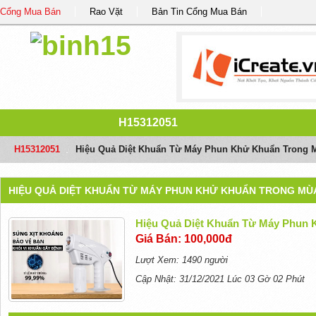
Cổng Mua Bán
Rao Vặt
Bản Tin Cổng Mua Bán
H15312051
H15312051
/
Hiệu Quả Diệt Khuẩn Từ Máy Phun Khử Khuẩn Trong M
HIỆU QUẢ DIỆT KHUẨN TỪ MÁY PHUN KHỬ KHUẨN TRONG MÙA
Hiệu Quả Diệt Khuẩn Từ Máy Phun 
Giá Bán: 100,000đ
Lượt Xem: 1490 người
Cập Nhật: 31/12/2021 Lúc 03 Gờ 02 Phút