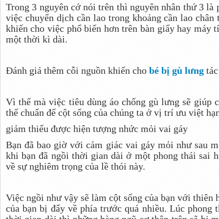
Trong 3 nguyên cớ nói trên thì nguyên nhân thứ 3 là 
việc chuyển dịch cần lao trong khoảng cần lao chân t
khiến cho việc phổ biến hơn trên bàn giấy hay máy tín
một thời kì dài.
Đánh giá thêm cỗi nguồn khiến cho
bé bị gù lưng
tác
Vì thế mà việc tiêu dùng áo chống gù lưng sẽ giúp c
thế chuẩn để cột sống của chúng ta ở vị trí ưu việt h
giảm thiểu được hiện tượng nhức mỏi vai gáy
Bạn đã bao giờ với cảm giác vai gáy mỏi như sau mộ
khi bạn đã ngồi thời gian dài ở một phong thái sai 
về sự nghiêm trọng của lề thói này.
Việc ngồi như vậy sẽ làm cột sống của bạn với thiên 
của bạn bị đẩy về phía trước quá nhiều. Lúc phong t
thời gian dài thì những hàng ngũ cơ thân trên sẽ bị 