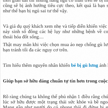
cũng sẽ bị ảnh hưởng tiêu cực theo, kết quả là bạn
như thể bạn bị ngủ sai tư thế vậy.
Và giả dụ quý khách xem nhẹ và tiếp diễn khiến việc t
nảy sinh số đông các hệ lụy như những bệnh về co
thoái hóa đốt sống....
Thật may mắn khi việc chọn mua áo nẹp chống gù lưn
bạn tránh tối đa các nguy cơ trên.
Tìm hiểu thêm nguyên nhân khiến
bé bị gù lưng
ảnh 
Giúp bạn sở hữu dáng chuẩn tự tín hơn trong cuộc
Rõ ràng chúng ta không thể phủ nhận 1 điều rằng chún
lúc sở hữu được một trạng thái sức khỏe và bề ng
Mang gần như người do có phong thái đi đứng bị g