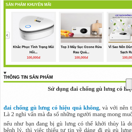
SẢN PHẨM KHUYẾN MÃI
Khắc Phục Tình Trạng Mùi
Top 3 Máy Sục Ozone Rửa
Vì Sao Nên Dù
Hôi...
Rau Quả...
Sạch Ra
100,000đ
100,000đ
100,0
THÔNG TIN SẢN PHẨM
Sử dụng đai chống gù lưng có hi
đai chống gù lưng có hiệu quả không
, và với nên 
Là 2 nghi vấn mà đa số những người mang mong muốn
nếu như bạn đang bị gù lưng có thể khởi thủy là d
bệnh lý, thì việc thiếu tự tin về dáng đi gù gù lư