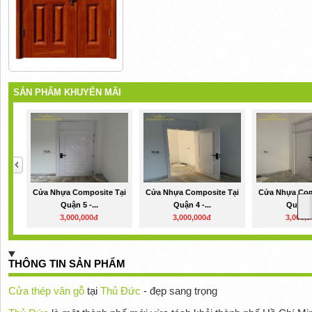
SẢN PHẨM KHUYẾN MÃI
Cửa Nhựa Composite Tại
Cửa Nhựa Composite Tại
Cửa Nhựa Com
Quận 5 -...
Quận 4 -...
Quận 3 
3,000,000đ
3,000,000đ
3,000,
THÔNG TIN SẢN PHẨM
Cửa thép vân gỗ
tại
Thủ Đức
- đẹp sang trọng