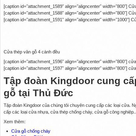
[caption id="attachment_1589" align="aligncenter" width="800"]
Cửa 
[caption id="attachment_1588" align="aligncenter" width="800"]
Cửa 
[caption id="attachment_1591" align="aligncenter" width="1000"]
Cửa
Cửa thép vân gỗ 4 cánh đều
[caption id="attachment_1596" align="aligncenter" width="800"]
cửa 
[caption id="attachment_1597" align="aligncenter" width="800"]
cửa 
Tập đoàn Kingdoor cung cấ
gỗ tại Thủ Đức
Tập đoàn Kingdoor của chúng tôi chuyên cung cấp các loại cửa. 
cấp các loại cửa nhựa, cửa thép chống cháy, cửa gỗ công nghiệp..
Xem thêm:
Cửa gỗ chống cháy