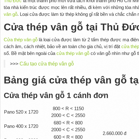
Thủ Đức
là một thành phố mới vừa tách khỏi thành phố Hồ Chí Min
tòa nhà kiến trúc được mọc lên rất nhiều, đi kèm với những tòa nhà
vân gỗ
. Loại cửa được làm từ thép không gỉ rất bền và chắc chắn n
Cửa thép vân gỗ tại Thủ Đứ
Cửa thép vân gỗ
là loại cửa được làm từ 2 tấm thép được mạ điện
cách âm, cách nhiệt, bảo về an toàn cho gia chủ, vị trí đặt
cửa thép
sổ. Bề mặt bên ngoài của
cửa thép vân gỗ
có vân gỗ nhìn như gỗ t
>>>
Cấu tạo cửa thép vân gỗ
Bảng giá cửa thép vân gỗ t
Cửa thép vân gỗ 1 cánh đơn
800 < R < 1150
Pano 520 x 1720
2000 < C < 2550
680 < R < 800
Pano 400 x 1720
2000 < C < 2550
2.660.000 đ
600 < R < 800