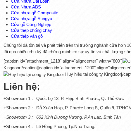
Cửa Nhựa Đài Loan
Cửa Nhựa ABS
Cửa nhựa gỗ Composite
Cửa nhựa gỗ Sungyu
Cửa gỗ Công Nghiệp
Cửa thép chống cháy
Cửa thép vân gỗ
Chúng tôi đã tồn tại và phát triển trên thị trường nghành cửa hơn 1
tôi qua nhiều chu kỳ đã chứng minh có sự uy tín và chất lượng sả
[caption id="attachment_1218" align="aligncenter" width="800"]
Kingdoor[/caption][caption id="attachment_1200" align="aligncenter
Huy hiệu tại công ty Kingdoor[/capt
Liên hệ:
+Showroom 1 : Quốc Lộ 13, P. Hiệp Bình Phước, Q. Thủ Đức
+Showroom 2 : Đỗ Xuân Hợp, P. Phước Long B, Quận 9, TPHC
+Showroom 3 : 602 Kinh Dương Vương, P.An Lạc, Bình Tân
+Showroom 4 : Lê Hồng Phong, Tp.Nha Trang.