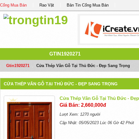
Cổng Mua Bán
Rao Vặt
Bản Tin Cổng Mua Bán
GTIN1920271
Gtin1920271
/
Cửa Thép Vân Gỗ Tại Thủ Đức - Đẹp Sang Trọng
CỬA THÉP VÂN GỖ TẠI THỦ ĐỨC - ĐẸP SANG TRỌNG
Cửa Thép Vân Gỗ Tại Thủ Đức - Đẹp
Giá Bán: 2,660,000đ
Lượt Xem: 1270 người
Cập Nhật: 05/05/2023 Lúc 06 Gờ 42 Phút