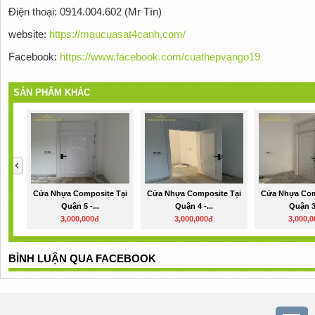
Điện thoại: 0914.004.602 (Mr Tín)
website:
https://maucuasat4canh.com/
Facebook:
https://www.facebook.com/cuathepvango19
SẢN PHẨM KHÁC
Cửa Nhựa Composite Tại
Cửa Nhựa Composite Tại
Cửa Nhựa Com
Quận 5 -...
Quận 4 -...
Quận 3 
3,000,000đ
3,000,000đ
3,000,
BÌNH LUẬN QUA FACEBOOK