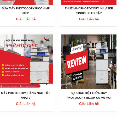
SỬA MÁY PHOTOCOPY RICOH MP
THUÊ MÁY PHOTOCOPY IN LASER
6002
SINDOH CAO CẤP
Giá: Liên hệ
Giá: Liên hệ
MÁY PHOTOCOPY HÃNG NÀO TỐT
SỰ KHÁC BIỆT GIỮA MÁY
NHẤT?
PHOTOCOPY RICOH CŨ VÀ MỚI
Giá: Liên hệ
Giá: Liên hệ