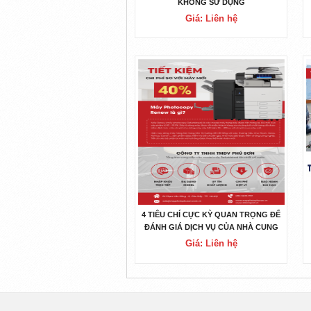
KHÔNG SỬ DỤNG
Giá: Liên hệ
4 TIÊU CHÍ CỰC KỲ QUAN TRỌNG ĐỂ
ĐÁNH GIÁ DỊCH VỤ CỦA NHÀ CUNG
CẤP MÁY PHOTOCOPY TRƯỚC KHI
Giá: Liên hệ
MUA