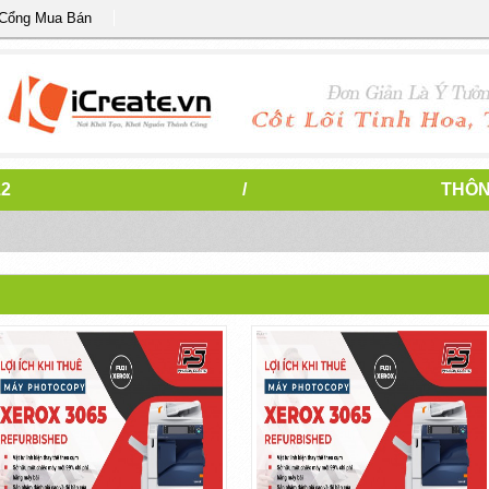
 Cổng Mua Bán
12
/
THÔN