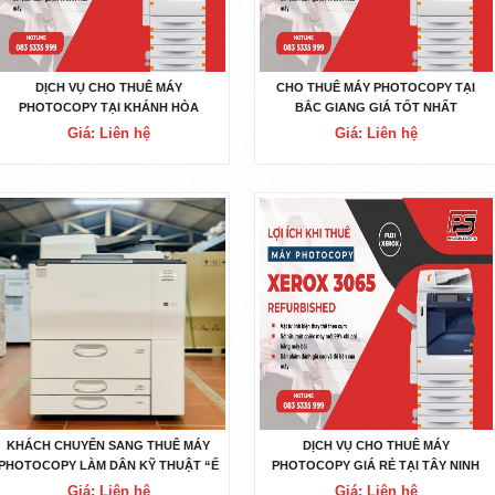
DỊCH VỤ CHO THUÊ MÁY
CHO THUÊ MÁY PHOTOCOPY TẠI
PHOTOCOPY TẠI KHÁNH HÒA
BẮC GIANG GIÁ TỐT NHẤT
Giá: Liên hệ
Giá: Liên hệ
KHÁCH CHUYỂN SANG THUÊ MÁY
DỊCH VỤ CHO THUÊ MÁY
PHOTOCOPY LÀM DÂN KỸ THUẬT “Ế
PHOTOCOPY GIÁ RẺ TẠI TÂY NINH
ẨM”
Giá: Liên hệ
Giá: Liên hệ