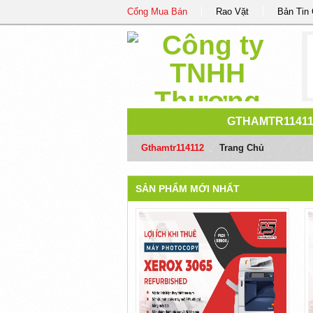
Cổng Mua Bán
Rao Vặt
Bản Tin
GTHAMTR1141
Gthamtr114112
/
Trang Chủ
SẢN PHẨM MỚI NHẤT