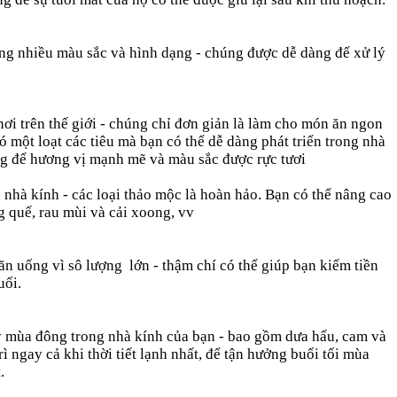
ong nhiều màu sắc và hình dạng - chúng được dễ dàng để xử lý
nơi trên thế giới - chúng chỉ đơn giản là làm cho món ăn ngon
ó một loạt các tiêu mà bạn có thể dễ dàng phát triển trong nhà
ng để hương vị mạnh mẽ và màu sắc được rực tươi
 nhà kính - các loại thảo mộc là hoàn hảo. Bạn có thể nâng cao
g quế, rau mùi và cải xoong, vv
n uống vì sô lượng lớn - thậm chí có thể giúp bạn kiếm tiền
uối.
cây mùa đông trong nhà kính của bạn - bao gồm dưa hấu, cam và
 ngay cả khi thời tiết lạnh nhất, để tận hưởng buổi tối mùa
.