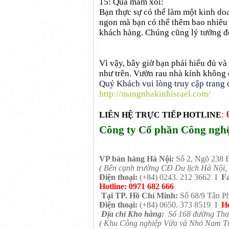
15: Quả mâm xôi:
Bạn thực sự có thể làm một kinh doa
ngon mà bạn có thể thêm bao nhiêu 
khách hàng. Chúng cũng lý tưởng để 
Vì vậy, bây giờ bạn phải hiểu đủ và 
như trên. Vườn rau nhà kính không 
Quý Khách vui lòng truy cập trang đ
http://mangnhakinhisrael.com/
:
LIÊN HỆ TRỰC TIẾP HOTLINE
Công ty Cổ phần Công nghệ
VP bán hàng
Hà Nội:
Số 2, Ngõ 238 Đ
( Bên cạnh trường CĐ Du lịch Hà Nội, 
Điện thoại:
(+84) 0243. 212 3662 I
Fa
Hotline:
0971 682 666
Tại TP. Hồ Chí Minh:
Số 68/9 Tân Ph
Điện thoại:
(+84) 0650. 373 8519 I
Ho
Địa chỉ Kho hàng:
Số 168 đường Tha
( Khu Công nghiệp Vừa và Nhỏ Nam Từ