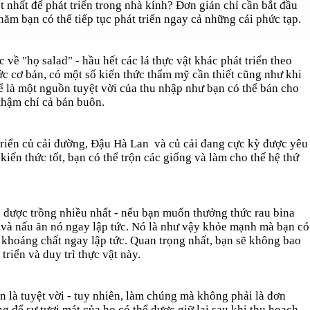
t nhất để phát triển trong nhà kính? Đơn giản chỉ cần bắt đầu
năm bạn có thể tiếp tục phát triển ngay cả những cái phức tạp.
c về "họ salad" - hầu hết các lá thực vật khác phát triển theo
ức cơ bản, có một số kiến thức thẩm mỹ cần thiết cũng như khi
thể là một nguồn tuyệt vời của thu nhập như bạn có thể bán cho
thậm chí cả bán buôn.
 triển củ cải đường, Đậu Hà Lan và củ cải đang cực kỳ được yêu
iến ​​thức tốt, bạn có thể trộn các giống và làm cho thế hệ thứ
 được trồng nhiều nhất - nếu bạn muốn thưởng thức rau bina
n và nấu ăn nó ngay lập tức. Nó là như vậy khỏe mạnh mà bạn có
à khoáng chất ngay lập tức. Quan trọng nhất, bạn sẽ không bao
 triển và duy trì thực vật này.
n là tuyệt vời - tuy nhiên, làm chúng mà không phải là đơn
g để sự tươi mát của họ có thể được giữ lại sau khi thu hoạch.