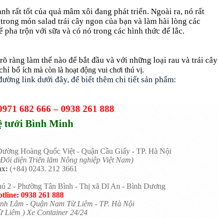
nh rất tốt của quả mâm xôi đang phát triển. Ngoài ra, nó rất
trong món salad trái cây ngon của bạn và làm hài lòng các
pha trộn với sữa và có nó trong các hình thức để lắc.
rõ ràng làm thế nào để bắt đầu và với những loại rau và trái cây
chỉ bổ
ích mà còn là hoạt động vui chơi thú vị.
ường link dưới đây, để biết thêm chi tiết sản phẩm:
0971 682 666
– 0938 261 888
 tưới Bình Minh
ường Hoàng Quốc Việt - Quận Cầu Giấy - TP. Hà Nội
Đối diện Triển lãm Nông nghiệp Việt Nam)
x:
(+84) 0243. 212 3661
ú 2 - Phường Tân Bình - Thị xã Dĩ An - Bình Dương
tline: 0938 261 888
nh Lâm - Quận Nam Từ Liêm - TP. Hà Nội
 Liêm ) Xe Container 24/24