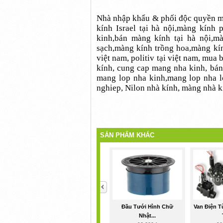
Nhà nhập khẩu & phối độc quyền màn
kính Israel tại hà nội,màng kính 
kinh,bán màng kính tại hà nội,m
sạch,màng kính trồng hoa,màng kín
việt nam, politiv tại việt nam, mu
kính, cung cap mang nha kinh, bán
mang lop nha kinh,mang lop nha 
nghiep, Nilon nhà kính, màng nhà k
SẢN PHẨM KHÁC
<
Đầu Tưới Hình Chữ
Van Điện T
Nhật...