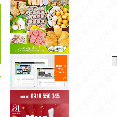
>
hà Màng Trồng Dưa
Màng Nhà Kính Politiv,nhà
Màng Chống Thấm
Lưới,trồng...
Kính...
HDPE,bạt Lót...
10,000đ
10,000đ
10,000đ
n