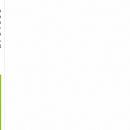
à
a
u
v
à
,
g
>
g Nhà Kính Politiv,nhà
Màng Chống Thấm
Bat Trai Nen Mau Trang,
Kính...
HDPE,bạt Lót...
Bạt Trải...