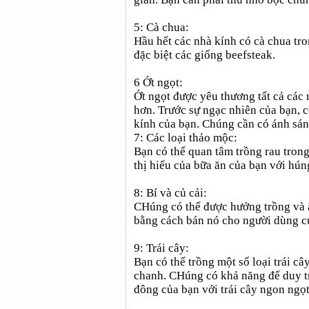
5: Cà chua:
Hầu hết các nhà kính có cà chua tr
đặc biệt các giống beefsteak.
6 Ớt ngọt:
Ớt ngọt được yêu thương tất cả các 
hơn. Trước sự ngạc nhiên của bạn, c
kính của bạn. Chúng cần có ánh sá
7: Các loại thảo mộc:
Bạn có thể quan tâm trồng rau trong
thị hiếu của bữa ăn của bạn với hún
8: Bí và củ cải:
CHúng có thể được hưởng trồng và ă
bằng cách bán nó cho người dùng c
9: Trái cây:
Bạn có thể trồng một số loại trái 
chanh. CHúng có khả năng để duy trì
đông của bạn với trái cây ngon ngọt