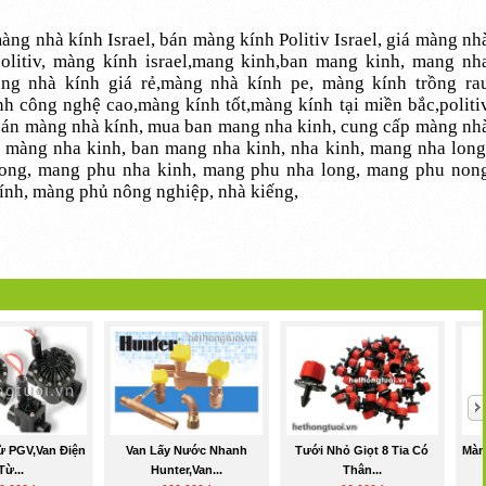
g nhà kính Israel, bán màng kính Politiv Israel, giá màng nh
politiv, màng kính israel,mang kinh,ban mang kinh, mang nh
àng nhà kính giá rẻ,màng nhà kính pe, màng kính trồng ra
h công nghệ cao,màng kính tốt,màng kính tại miền bắc,politi
a bán màng nhà kính, mua ban mang nha kinh, cung cấp màng nh
 màng nha kinh, ban mang nha kinh, nha kinh, mang nha long
long, mang phu nha kinh, mang phu nha long, mang phu non
ính, màng phủ nông nghiệp, nhà kiếng,
ừ PGV,van Điện
Van Lấy Nước Nhanh
Tưới Nhỏ Giọt 8 Tia Có
Màn
Từ...
Hunter,van...
Thân...