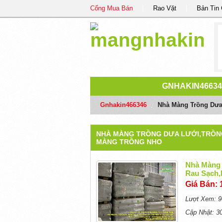
Cổng Mua Bán
Rao Vặt
Bản Tin
GNHAKIN46634
Gnhakin466346
/
Nhà Màng Trồng Dưa
NHÀ MÀNG TRỒNG DƯA LƯỚI,TRỒN
MÀNG TRỒNG NHO
Nhà Màng 
Rau Sạch,
Giá Bán: 
Lượt Xem: 9
Cập Nhật: 3