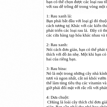
bạn có thể chọn được các loại rau tố
với rau dễ trồng để trong vòng một 
1: Rau xanh lá:
Bạn phải bắt đầu với loại gì đó thuộ
cách tương tự, Khác với các kiến th
phát triển các loại rau lá. Đây có 
các cửa hàng tạp hóa khác nhau và 
2: Rau xanh:
Nói cách đơn giản, bạn có thể phát
thích với đồ ăn nhẹ. Một khi bạn có k
hai của riêng bạn.
3: Rau bina:
Nó là một trong những cây nhà kính
tươi và ngon nhất, cắt nó khỏi vườ
thể làm tăng tiêu thụ các vitamin v
giờ phải đối mặt với rắc rối với phát
4: Dưa chuột:
CHúng là loài cây thích chỉ đơn giả
giản. Bạn cần phải thu nhỏ bọc chún