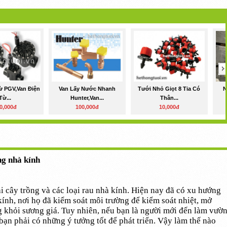
ừ PGV,van Điện
Van Lấy Nước Nhanh
Tưới Nhỏ Giọt 8 Tia Có
N
Từ...
Hunter,van...
Thân...
0,000đ
100,000đ
10,000đ
ng nhà kính
ại cây trồng và các loại rau nhà kính. Hiện nay đã có xu hướng
 kính, nơi họ đã kiểm soát môi trường để kiểm soát nhiệt, mở
g khỏi sương giá. Tuy nhiên, nếu bạn là người mới đến làm vườ
 bạn phải có những ý tưởng tốt để phát triển. Vậy làm thế nào