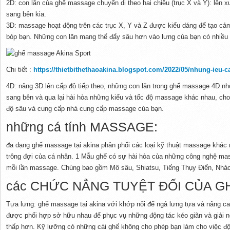
2D: con lăn của ghế massage chuyển di theo hai chiều (trục X và Y): lên x
sang bên kia.
3D: massage hoạt động trên các trục X, Y và Z được kiểu dáng để tạo cả
bóp bạn. Những con lăn mang thể đẩy sâu hơn vào lưng của bạn có nhiều
Chi tiết :
https://thietbithethaoakina.blogspot.com/2022/05/nhung-ieu-
4D: nâng 3D lên cấp độ tiếp theo, những con lăn trong ghế massage 4D nh
sang bên và qua lại hài hòa những kiểu và tốc độ massage khác nhau, ch
độ sâu và cung cấp nhà cung cấp massage của bạn.
những cá tính MASSAGE:
đa dạng ghế massage tại akina phân phối các loại kỹ thuật massage khá
trông đợi của cá nhân. 1 Mẫu ghế có sự hài hòa của những công nghệ mas
mỗi lần massage. Chúng bao gồm Mô sâu, Shiatsu, Tiếng Thụy Điển, Nhào
các CHỨC NẲNG TUYỆT ĐỐI CỦA 
Tựa lưng: ghế massage tại akina với khớp nối để ngả lưng tựa và nâng c
được phối hợp sở hữu nhau để phục vụ những động tác kéo giãn và giải 
thấp hơn. Kỹ lưỡng có những cái ghế không cho phép bạn làm cho việc độ