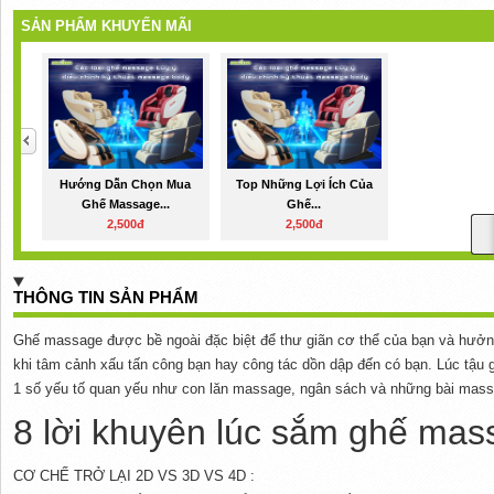
SẢN PHẨM KHUYẾN MÃI
Hướng Dẫn Chọn Mua
Top Những Lợi Ích Của
Ghế Massage...
Ghế...
2,500đ
2,500đ
THÔNG TIN SẢN PHẨM
Ghế massage được bề ngoài đặc biệt để thư giãn cơ thể của bạn và hưởng
khi tâm cảnh xấu tấn công bạn hay công tác dồn dập đến có bạn. Lúc tậu g
1 số yếu tố quan yếu như con lăn massage, ngân sách và những bài mass
8 lời khuyên lúc sắm ghế mass
CƠ CHẾ TRỞ LẠI 2D VS 3D VS 4D :