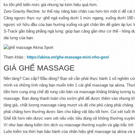
ko tốn phổ biến mức giá nhưng lại kém hiệu quả hơn.
Zero Gravity Recline: tư thế này nâng bàn chân cao hơn tim một tí để cải t
Căng ngược thực sự: ghế ngả xuống dưới 1 mức ngang, xuống dưới 180 độ
ngược sở hữu đầu của bạn hướng xuống và gót chân lên để giảm áp lực l
S-Track gần bằng phẳng ngả lưng: giúp bạn căng gần như cơ thể - hông 
dài lưng của bạn.
Tham khảo :
https://akina.vn/ghe-massage-mini-nho-gon/
GIÁ GHẾ MASSAGE
Nền tảng? Cao cấp? Đầu dòng? Bạn sẽ cần phải thực hành 1 số nghiên cứ
mình và những tính năng bạn muốn trên 1 cái ghế massage tại akina. Th
tiền hơn cung ứng chế độ rung căn bản và massage khăng khăng tương t
massage. Bạn đang thanh toán cho sườn ghế để được thêm vào nhưng khô
tăng giá, chất lượng massage càng mượt và độ che phủ càng phải chăng.
phải chăng hơn thường được làm cho bằng vật liệu tốt hơn. Coi xét tuổi th
Ghế tốt hơn nên được xem xét nếu việc tiêu dùng sẽ không thường xuyên
Ví như bạn đang kiếm tìm dịch vụ massage thường xuyên và gặp trắc trở k
Luôn kiểm tra thời hạn bảo hành của nhãn hiệu ghế massage tại akina và 