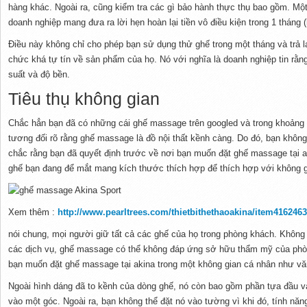
hàng khác. Ngoài ra, cũng kiểm tra các gì bảo hành thực thụ bao gồm. Một
doanh nghiệp mang đưa ra lời hẹn hoàn lại tiền vô điều kiện trong 1 tháng 
Điều này không chỉ cho phép bạn sử dụng thử ghế trong một tháng và trả lạ
chức khá tự tín về sản phẩm của họ. Nó với nghĩa là doanh nghiệp tin rằn
suất và độ bền.
Tiêu thụ không gian
Chắc hẳn bạn đã có những cái ghế massage trên googled và trong khoảng
tương đối rõ rằng ghế massage là đồ nội thất kềnh càng. Do đó, bạn khôn
chắc rằng bạn đã quyết định trước về nơi bạn muốn đặt ghế massage tại 
ghế bạn đang để mắt mang kích thước thích hợp để thích hợp với không g
Xem thêm :
http://www.pearltrees.com/thietbithethaoakina/item416246
nói chung, mọi người giữ tất cả các ghế của họ trong phòng khách. Không
các dịch vụ, ghế massage có thể không đáp ứng sở hữu thẩm mỹ của phò
bạn muốn đặt ghế massage tại akina trong một không gian cá nhân như vă
Ngoài hình dáng đã to kềnh của dòng ghế, nó còn bao gồm phần tựa đầu 
vào một góc. Ngoài ra, bạn không thể đặt nó vào tường vì khi đó, tính nă