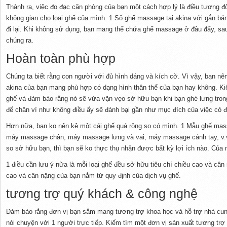
Thành ra, việc đo đạc căn phòng của bạn một cách hợp lý là điều tương đ
không gian cho loại ghế của mình. 1 Số ghế massage tại akina với gắn b
đi lại. Khi không sử dụng, bạn mang thể chứa ghế massage ở đâu đấy, s
chúng ra.
Hoàn toàn phù hợp
Chúng ta biết rằng con người với đủ hình dáng và kích cỡ. Vì vậy, bạn nê
akina của bạn mang phù hợp có dạng hình thân thể của bạn hay không. Ki
ghế và đảm bảo rằng nó sẽ vừa vặn vẹo sở hữu bạn khi bạn ghé lưng tron
để chân ví như không điều ấy sẽ đánh bại gần như mục đích của việc có 
Hơn nữa, bạn ko nên kê một cái ghế quá rộng so có mình. 1 Mẫu ghế mass
máy massage chân, máy massage lưng và vai, máy massage cánh tay, v.v. 
so sở hữu bạn, thì bạn sẽ ko thực thụ nhận được bất kỳ lợi ích nào. Của 
1 điều cần lưu ý nữa là mỗi loại ghế đều sở hữu tiêu chí chiều cao và cân
cao và cân nặng của bạn nằm từ quy định của dịch vụ ghế.
tương trợ quý khách & công nghệ
Đảm bảo rằng đơn vị bạn sắm mang tương trợ khoa học và hỗ trợ nhà cun
nói chuyện với 1 người trực tiếp. Kiếm tìm một đơn vị sản xuất tương trợ 