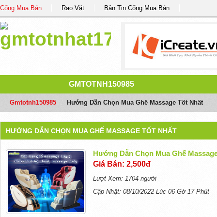
Cổng Mua Bán
Rao Vặt
Bản Tin Cổng Mua Bán
GMTOTNH150985
Gmtotnh150985
/
Hướng Dẫn Chọn Mua Ghế Massage Tốt Nhất
HƯỚNG DẪN CHỌN MUA GHẾ MASSAGE TỐT NHẤT
Hướng Dẫn Chọn Mua Ghế Massage
Giá Bán: 2,500đ
Lượt Xem: 1704 người
Cập Nhật: 08/10/2022 Lúc 06 Gờ 17 Phút