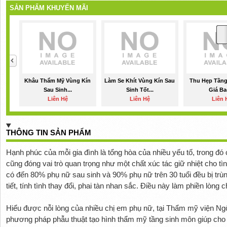
SẢN PHẨM KHUYẾN MÃI
Khâu Thẩm Mỹ Vùng Kín
Làm Se Khít Vùng Kín Sau
Thu Hẹp Tầng
Sau Sinh...
Sinh Tốt...
Giá Ba
Liên Hệ
Liên Hệ
Liên 
THÔNG TIN SẢN PHẨM
Hạnh phúc của mỗi gia đình là tổng hòa của nhiều yếu tố, trong đó
cũng đóng vai trò quan trọng như một chất xúc tác giữ nhiệt cho tì
có đến 80% phụ nữ sau sinh và 90% phụ nữ trên 30 tuổi đều bị trùng
tiết, tính tình thay đổi, phai tàn nhan sắc. Điều này làm phiền lòng
Hiểu được nỗi lòng của nhiều chị em phụ nữ, tại Thẩm mỹ viện Ng
phương pháp phẫu thuật tạo hình thẩm mỹ tầng sinh môn giúp cho c