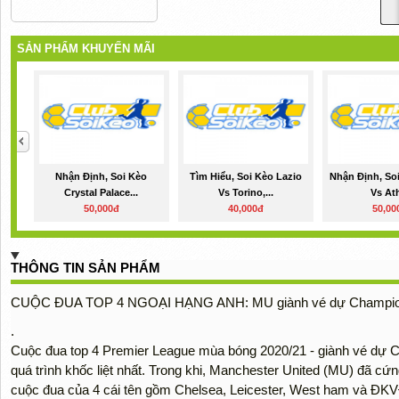
SẢN PHẨM KHUYẾN MÃI
Nhận Định, Soi Kèo
Tìm Hiểu, Soi Kèo Lazio
Nhận Định, So
Crystal Palace...
Vs Torino,...
Vs Ath
50,000đ
40,000đ
50,00
THÔNG TIN SẢN PHẨM
CUỘC ĐUA TOP 4 NGOẠI HẠNG ANH: MU giành vé dự Champio
.
Cuộc đua top 4 Premier League mùa bóng 2020/21 - giành vé dự
quá trình khốc liệt nhất. Trong khi, Manchester United (MU) đã cứng
cuộc đua của 4 cái tên gồm Chelsea, Leicester, West ham và ĐKV