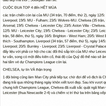
CUỘC ĐUA TOP 4 đến HẾT MÙA
các trận chiến còn lại của MU (34 trận, 70 điểm, thứ 2), ngày 12/5:
Liverpool; 19/5: MU - Fulham; 23/5: Wolves-MU. Chelsea (35 trận, 
Arsenal; 19/5: Chelsea - Leicester City; 23/5: Aston Villa - Chelsea.
12/5: MU - Leicester City; 19/5: Chelsea - Leicester City; 23/5: L
trận, 58 điểm, thứ 5), ngày 16/5: Brighton - West Ham; 20/5: Wes
thích - Southampton. Liverpool (34 trận, 57 điểm, thứ 5), ngày 14/5
Liverpool; 20/5: Burnley - Liverpool; 23/5: Liverpool - Crystal Palace
đấy liệu với phải cơ hội cho các đối thủ sắp tới của MU như Leices
tư vấn, song có một điều kiên cố, thái độ của Quỷ đỏ thế nào sẽ 
hai tấm vé dự Champions League còn lại.
CHELSEA, tự tín VÀ thận trọng
1 đội bóng cũng làm Man City phải tiếp tục chờ đợi để vô địch là
đang trải qua những tháng ngày khôn xiết tươi đẹp. Sau khi vượt q
chung kết Champions League, Chelsea đã xuất sắc quật ngã Man C
Leicester (thua Newcastle 2-4) và chiếm vị trí thứ ba trên bảng xếp