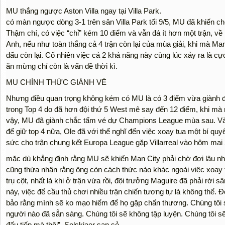
MU thắng ngược Aston Villa ngay tại Villa Park.
có màn ngược dòng 3-1 trên sân Villa Park tối 9/5, MU đã khiến 
Thậm chí, có việc “chỉ” kém 10 điểm và vẫn đá ít hơn một trận, về
Anh, nếu như toàn thắng cả 4 trận còn lại của mùa giải, khi mà M
đấu còn lại. Cố nhiên việc cả 2 khả năng này cùng lúc xảy ra là c
ăn mừng chỉ còn là vấn đề thời kì.
MU CHÍNH THỨC GIÀNH VÉ
Nhưng điều quan trọng không kém có MU là có 3 điểm vừa giành đư
trong Top 4 do đã hơn đội thứ 5 West mê say đến 12 điểm, khi mà
vậy, MU đã giành chắc tấm vé dự Champions League mùa sau. Và 
để giữ top 4 nữa, Ole đã với thể nghĩ đến việc xoay tua một bí quy
sức cho trận chung kết Europa League gặp Villarreal vào hôm mai 2
mặc dù khẳng định rằng MU sẽ khiến Man City phải chờ đợi lâu nh
cũng thừa nhận rằng ông còn cách thức nào khác ngoài việc xoay t
trụ cột, nhất là khi ở trận vừa rồi, đội trưởng Maguire đã phải rờ
này, việc để cầu thủ chơi nhiều trận chiến tương tự là không thể. Đ
bảo rằng mình sẽ ko mạo hiểm để họ gặp chấn thương. Chúng tôi s
người nào đã sẵn sàng. Chúng tôi sẽ không tập luyện. Chúng tôi sẽ
đấu tiếp mà thôi”, Solskjaer san sẻ.