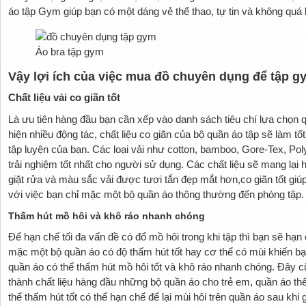
áo tập Gym giúp bạn có một dáng vẻ thể thao, tự tin và không quá 
Áo bra tập gym
Vậy lợi ích của việc mua đồ chuyên dụng để tập gy
Chất liệu vải co giãn tốt
Là ưu tiên hàng đầu bạn cần xếp vào danh sách tiêu chí lựa chọn 
hiện nhiều động tác, chất liệu co giãn của bộ quần áo tập sẽ làm tốt
tập luyện của bạn. Các loại vải như cotton, bamboo, Gore-Tex, P
trải nghiệm tốt nhất cho người sử dụng. Các chất liệu sẽ mang lại h
giặt rửa và màu sắc vải được tươi tắn đẹp mắt hơn,co giãn tốt giú
với việc bạn chỉ mặc một bộ quần áo thông thường đến phòng tập.
Thấm hút mồ hôi và khô ráo nhanh chóng
Để hạn chế tối đa vấn đề có đổ mồ hôi trong khi tập thì bạn sẽ hạn
mặc một bộ quần áo có độ thấm hút tốt hay cơ thể có mùi khiến bạn
quần áo có thể thấm hút mồ hôi tốt và khô ráo nhanh chóng. Đây cũng
thành chất liệu hàng đầu những bộ quần áo cho trẻ em, quần áo thể
thể thấm hút tốt có thể hạn chế để lại mùi hôi trên quần áo sau khi g