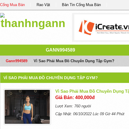
Cổng Mua Bán
Rao Vặt
Bản Tin Cổng Mua Bán
GANN994589
Gann994589
/
Vì Sao Phải Mua Đồ Chuyên Dụng Tập Gym?
VÌ SAO PHẢI MUA ĐỒ CHUYÊN DỤNG TẬP GYM?
Vì Sao Phải Mua Đồ Chuyên Dụng 
Giá Bán: 400,000đ
Lượt Xem: 760 người
Cập Nhật: 06/10/2022 Lúc 09 Gờ 44 Phút