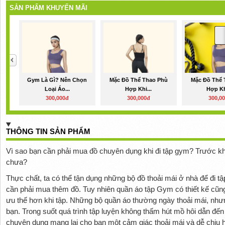
SẢN PHẨM KHUYẾN MÃI
Gym Là Gì? Nên Chọn
Mặc Đồ Thể Thao Phù
Mặc Đồ Thể 
Loại Áo...
Hợp Khi...
Hợp Kh
300,000đ
300,000đ
300,0
THÔNG TIN SẢN PHẨM
Vì sao bạn cần phải mua đồ chuyên dụng khi đi tập gym? Trước khi 
chưa?
Thực chất, ta có thể tận dụng những bộ đồ thoải mái ở nhà để đi tậ
cần phải mua thêm đồ. Tuy nhiên quần áo tập Gym có thiết kế cũng
ưu thế hơn khi tập. Những bộ quần áo thường ngày thoải mái, nhưn
bạn. Trong suốt quá trình tập luyện không thấm hút mồ hôi dẫn đế
chuyên dụng mang lại cho bạn một cảm giác thoải mái và dễ chịu