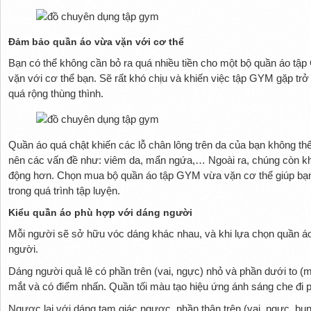
Đảm bảo quần áo vừa vặn với cơ thể
Bạn có thể không cần bỏ ra quá nhiều tiền cho một bộ quần áo t
vặn với cơ thể bạn. Sẽ rất khó chịu và khiến việc tập GYM gặp tr
quá rộng thùng thình.
Quần áo quá chật khiến các lỗ chân lông trên da của bạn không th
nên các vấn đề như: viêm da, mẩn ngứa,… Ngoài ra, chúng còn kh
động hơn. Chọn mua bộ quần áo tập GYM vừa vặn cơ thể giúp bạn 
trong quá trình tập luyện.
Kiểu quần áo phù hợp với dáng người
Mỗi người sẽ sở hữu vóc dáng khác nhau, và khi lựa chọn quần 
người.
Dáng người quả lê có phần trên (vai, ngực) nhỏ và phần dưới to (m
mắt và có điểm nhấn. Quần tối màu tạo hiệu ứng ánh sáng che đi p
Ngược lại với dáng tam giác ngược, phần thân trên (vai, ngực, bụn