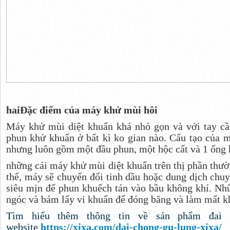
hai
Đặc điểm của máy khử mùi hôi
Máy khử mùi diệt khuẩn khá nhỏ gọn và với tay cầ
phun khử khuẩn ở bất kì ko gian nào. Cấu tạo của m
nhưng luôn gồm một đầu phun, một hộc cất và 1 ống 
những cái máy khử mùi diệt khuẩn trên thị phần thư
thể, máy sẽ chuyển đổi tinh dầu hoặc dung dịch chu
siêu mịn để phun khuếch tán vào bầu không khí. Nhữ
ngóc và bám lấy vi khuẩn để đóng băng và làm mất k
Tìm hiểu thêm thông tin về sản phẩm
đai
website
https://xixa.com/dai-chong-gu-lung-xixa/