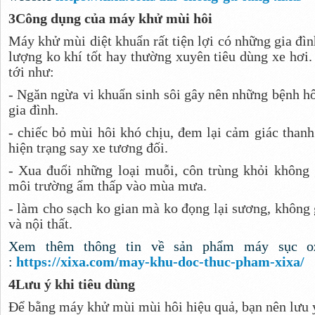
3
Công dụng của máy khử mùi hôi
Máy khử mùi diệt khuẩn rất tiện lợi có những gia đì
lượng ko khí tốt hay thường xuyên tiêu dùng xe hơi.
tới như:
- Ngăn ngừa vi khuẩn sinh sôi gây nên những bệnh hô
gia đình.
- chiếc bỏ mùi hôi khó chịu, đem lại cảm giác thanh
hiện trạng say xe tương đối.
- Xua đuổi những loại muỗi, côn trùng khỏi không g
môi trường ẩm thấp vào mùa mưa.
- làm cho sạch ko gian mà ko đọng lại sương, không 
và nội thất.
Xem thêm thông tin về sản phẩm máy sục ozo
:
https://xixa.com/may-khu-doc-thuc-pham-xixa/
4
Lưu ý khi tiêu dùng
Để bằng máy khử mùi mùi hôi hiệu quả, bạn nên lưu 