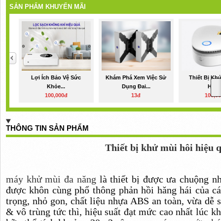
SẢN PHẨM KHUYẾN MÃI
Lợi Ích Bảo Vệ Sức
Khám Phá Xem Việc Sử
Thiết Bị Kh
Khỏe...
Dụng Đai...
Hiệu.
100,000đ
13đ
100,0
THÔNG TIN SẢN PHẨM
Thiết bị khử mùi hôi hiệu q
máy khử mùi đa năng
là thiết bị được ưa chuộng nh
được khôn cùng phổ thông phản hồi hăng hái của c
trọng, nhỏ gon, chất liệu nhựa ABS an toàn, vừa dễ 
& vô trùng tức thì, hiệu suất đạt mức cao nhất lúc k