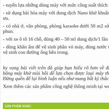
- tuyển lựa những dòng máy với mức công suất thích 
- sử dụng hài hòa máy với dung dịch Nano khử khuẩn
ưu.
- có nhà ở, văn phòng, phòng karaoke dưới 50 m2 sử
phun.
- với xe ô tô 16 chỗ, dùng 40 – 50 ml dung dịch/1 lần 
- dùng khăn ẩm để vệ sinh phần vỏ máy, dùng nước 
vệ sinh con đường ống bên trong.
hy vọng bài viết trên đã giúp bạn hiểu rõ hơn về đ
bằng máy khử
mùi hôi
để lựa chọn được loại máy t
Đừng quên để lại bình luận nếu như mang bất kỳ thắ
Xem thêm các sản phẩm công nghệ thông minh tại w
SẢN PHẨM KHÁC