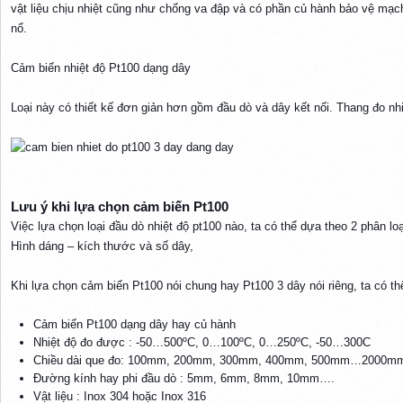
vật liệu chịu nhiệt cũng như chống va đập và có phần củ hành bảo vệ mạ
nổ.
Cảm biến nhiệt độ Pt100 dạng dây
Loại này có thiết kế đơn giản hơn gồm đầu dò và dây kết nối. Thang đo nh
Lưu ý khi lựa chọn cảm biến Pt100​
Việc lựa chọn loại đầu dò nhiệt độ pt100 nào, ta có thể dựa theo 2 phân lo
Hình dáng – kích thước và số dây,
Khi lựa chọn cảm biến Pt100 nói chung hay Pt100 3 dây nói riêng, ta có t
Cảm biến Pt100 dạng dây hay củ hành
Nhiệt độ đo được : -50…500ºC, 0…100ºC, 0…250ºC, -50…300C
Chiều dài que đo: 100mm, 200mm, 300mm, 400mm, 500mm…2000m
Đường kính hay phi đầu dò : 5mm, 6mm, 8mm, 10mm….
Vật liệu : Inox 304 hoặc Inox 316