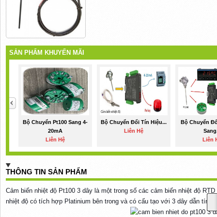
SẢN PHẨM KHUYẾN MÃI
Bộ Chuyển Pt100 Sang 4-
Bộ Chuyển Đổi Tín Hiệu...
Bộ Chuyển Đổ
20mA
Liên Hệ
Sang.
Liên Hệ
Liên 
THÔNG TIN SẢN PHẨM
Cảm biến nhiệt độ Pt100 3 dây là một trong số các cảm biến nhiệt độ RTD
nhiệt độ có tích hợp Platinium bên trong và có cấu tạo với 3 dây dẫn tín hi