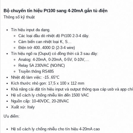
Bộ chuyển tín hiệu Pt100 sang 4-20mA gắn tủ điện​
Thông số kỹ thuật
Tín hiệu input đa dạng.
Các loại đầu dò nhiệt độ Pt100 2-3-4 dây.
Cảm biến can nhiệt loại K, S…
Điện trở 400..4000 Ω (2-3-4 wire)
Tín hiệu ngõ ra (Ouput) có đồng thời cả 3 sau đây:
Analog: 4-20mA, 0-20mA, 0-5V, 0-10V,…
Relay 5A 230VAC (NO/NC)
Truyền thông RS485
Nhiệt độ làm việc: -15..65°C
Kích thước nhỏ gọn: 17,5 x 100 x 112 mm
Khả năng cài đặt tín hiệu input và output thông qua cáp usb và app ch
Hệ số cách ly chống nhiễu lên đến 1500 VAC
Nguồn cấp: 10-40VDC, 20-28VAC
Xuất xứ: Italy
Ưu điểm:
Hệ số cách ly chống nhiễu cho tín hiệu 4-20mA cao