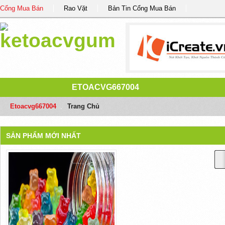
Cổng Mua Bán
Rao Vặt
Bản Tin Cổng Mua Bán
ETOACVG667004
Etoacvg667004
/
Trang Chủ
SẢN PHẨM MỚI NHẤT